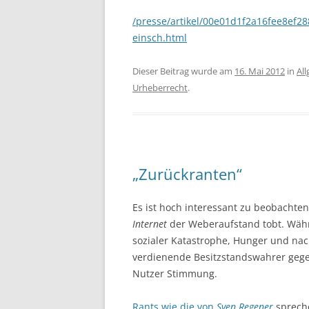
/presse/artikel/00e01d1f2a16fee8ef2
einsch.html
Dieser Beitrag wurde am
16. Mai 2012
in
Al
Urheberrecht
.
„Zurückranten“
Es ist hoch interessant zu beobacht
Internet
der Weberaufstand tobt. Währ
sozialer Katastrophe, Hunger und na
verdienende Besitzstandswahrer gegen
Nutzer Stimmung.
Rants wie die von
Sven Regener
sprech