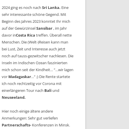
2024 ging es noch nach
Sri Lanka.
Eine
sehr interessante schöne Gegend. Mit
Beginn des Jahres 2023 konntet Ihr mich
auf der Gewürzinsel
Sansibar
, im Jahr
davor in
Costa Rica
treffen. Überall nette
Menschen. Die (Welt-)Reisen kann man
bei Lust, Zeit und Interesse auch jetzt
noch auf tauss-gezwitscher nachlesen. Die
Inseln im Indischen Ozean faszinierten
mich schon seit der Kindheit… “…wir lagen
vor
Madagaskar
…“ ;) Die Rente startete
ich noch rechtzeitig vor Corona mit
einerlängeren Tour nach
Bali
und
Neuseeland.
Hier noch einige ältere andere
Anmerkungen: Sehr gut verliefen
Partnerschafts-
Konferenzen in Minsk.