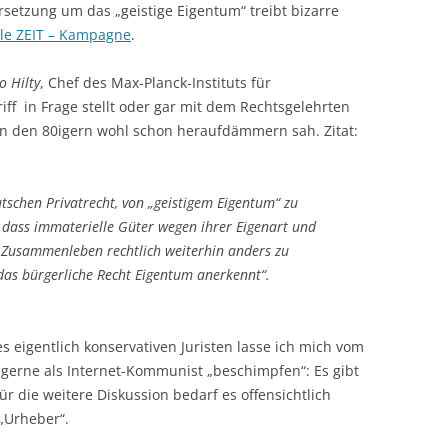
setzung um das „geistige Eigentum“ treibt bizarre
lle ZEIT – Kampagne
.
o Hilty
, Chef des Max-Planck-Instituts für
iff in Frage stellt oder gar mit dem Rechtsgelehrten
 in den 80igern wohl schon heraufdämmern sah. Zitat:
tschen Privatrecht, von „geistigem Eigentum“ zu
, dass immaterielle Güter wegen ihrer Eigenart und
 Zusammenleben rechtlich weiterhin anders zu
 das bürgerliche Recht Eigentum anerkennt“.
es eigentlich konservativen Juristen lasse ich mich vom
erne als Internet-Kommunist „beschimpfen“: Es gibt
ür die weitere Diskussion bedarf es offensichtlich
 „Urheber“.