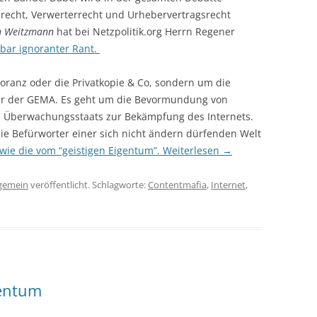
recht, Verwerterrecht und Urhebervertragsrecht
n Weitzmann
hat bei Netzpolitik.org Herrn Regener
bar ignoranter Rant.
noranz oder die Privatkopie & Co, sondern um die
r der GEMA. Es geht um die Bevormundung von
s Überwachungsstaats zur Bekämpfung des Internets.
ie Befürworter einer sich nicht ändern dürfenden Welt
 wie die vom “geistigen Eigentum”.
Weiterlesen
→
lgemein
veröffentlicht. Schlagworte:
Contentmafia
,
Internet
,
gentum