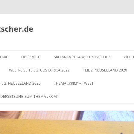
tscher.de
Zum
Inhalt
TARE
ÜBER MICH
SRI LANKA 2024 WELTREISE TEIL 5
WELTR
springen
WELTREISE TEIL 3: COSTA RICA 2022
TEIL 2: NEUSEELAND 2020
EIL 2: NEUSEELAND 2020
THEMA „KRIM“ – TWEET
NDERSETZUNG ZUM THEMA „KRIM“