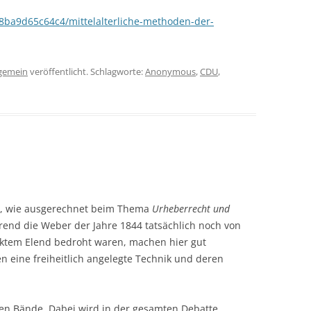
88ba9d65c64c4/mittelalterliche-methoden-der-
lgemein
veröffentlicht. Schlagworte:
Anonymous
,
CDU
,
en, wie ausgerechnet beim Thema
Urheberrecht und
end die Weber der Jahre 1844 tatsächlich noch von
cktem Elend bedroht waren, machen hier gut
 eine freiheitlich angelegte Technik und deren
en Bände. Dabei wird in der gesamten Debatte