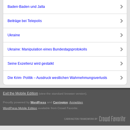
Baden-Baden und Jalta
Beiträge bei Telepolis
Ukraine
Ukraine: Manipulation eines Bundestagsprotokolls
Seine Exzellenz wird gestalkt
Die Krim- Politik – Ausdruck westlichen Wahrnehmungsverlusts
Exit the Mobile Edition
.
(view the standard browser version)
Proudly powered by
WordPress
and
Carrington
.
Anmelden
WordPress Mobile Edition
available from Crowd Favorite.