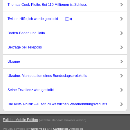
Thomas-Cook-Pleite: Bei 110 Millionen ist Schluss
Twitter: Hilfe, ich werde geblockt….. :))))))
Baden-Baden und Jalta
Beiträge bei Telepolis
Ukraine
Ukraine: Manipulation eines Bundestagsprotokolls
Seine Exzellenz wird gestalkt
Die Krim- Politik – Ausdruck westlichen Wahrnehmungsverlusts
Exit the Mobile Edition
.
(view the standard browser version)
Proudly powered by
WordPress
and
Carrington
.
Anmelden