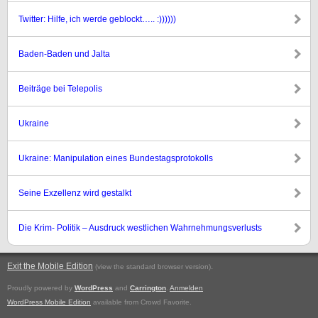
Twitter: Hilfe, ich werde geblockt….. :))))))
Baden-Baden und Jalta
Beiträge bei Telepolis
Ukraine
Ukraine: Manipulation eines Bundestagsprotokolls
Seine Exzellenz wird gestalkt
Die Krim- Politik – Ausdruck westlichen Wahrnehmungsverlusts
Exit the Mobile Edition
.
(view the standard browser version)
Proudly powered by
WordPress
and
Carrington
.
Anmelden
WordPress Mobile Edition
available from Crowd Favorite.