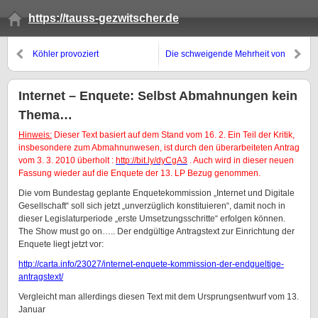
https://tauss-gezwitscher.de
Köhler provoziert
Die schweigende Mehrheit von
rotschwarzgelbgrünlinks…..
Internet – Enquete: Selbst Abmahnungen kein
Thema…
Hinweis:
Dieser Text basiert auf dem Stand vom 16. 2. Ein Teil der Kritik,
insbesondere zum Abmahnunwesen, ist durch den überarbeiteten Antrag
vom 3. 3. 2010 überholt :
http://bit.ly/dyCgA3
. Auch wird in dieser neuen
Fassung wieder auf die Enquete der 13. LP Bezug genommen.
Die vom Bundestag geplante Enquetekommission „Internet und Digitale
Gesellschaft“ soll sich jetzt „unverzüglich konstituieren“, damit noch in
dieser Legislaturperiode „erste Umsetzungsschritte“ erfolgen können.
The Show must go on….. Der endgültige Antragstext zur Einrichtung der
Enquete liegt jetzt vor:
http://carta.info/23027/internet-enquete-kommission-der-endgueltige-
antragstext/
Vergleicht man allerdings diesen Text mit dem Ursprungsentwurf vom 13.
Januar