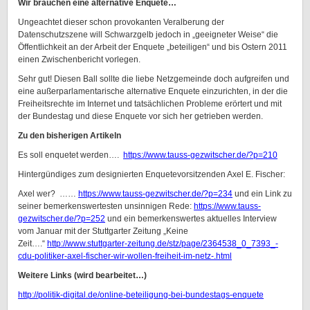
Wir brauchen eine alternative Enquete…
Ungeachtet dieser schon provokanten Veralberung der
Datenschutzszene will Schwarzgelb jedoch in „geeigneter Weise“ die
Öffentlichkeit an der Arbeit der Enquete „beteiligen“ und bis Ostern 2011
einen Zwischenbericht vorlegen.
Sehr gut! Diesen Ball sollte die liebe Netzgemeinde doch aufgreifen und
eine außerparlamentarische alternative Enquete einzurichten, in der die
Freiheitsrechte im Internet und tatsächlichen Probleme erörtert und mit
der Bundestag und diese Enquete vor sich her getrieben werden.
Zu den bisherigen Artikeln
Es soll enquetet werden….
https://www.tauss-gezwitscher.de/?p=210
Hintergündiges zum designierten Enquetevorsitzenden Axel E. Fischer:
Axel wer? ……
https://www.tauss-gezwitscher.de/?p=234
und ein Link zu
seiner bemerkenswertesten unsinnigen Rede:
https://www.tauss-
gezwitscher.de/?p=252
und ein bemerkenswertes aktuelles Interview
vom Januar mit der Stuttgarter Zeitung „Keine
Zeit….“
http://www.stuttgarter-zeitung.de/stz/page/2364538_0_7393_-
cdu-politiker-axel-fischer-wir-wollen-freiheit-im-netz-.html
Weitere Links (wird bearbeitet…)
http://politik-digital.de/online-beteiligung-bei-bundestags-enquete