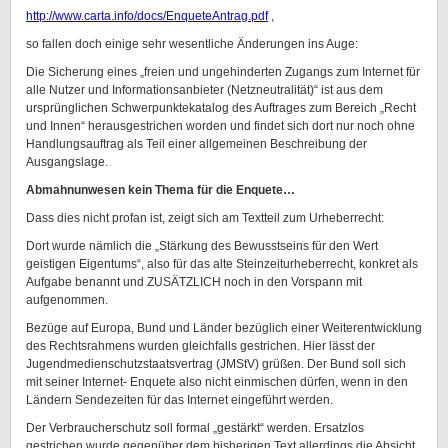
http://www.carta.info/docs/EnqueteAntrag.pdf
,
so fallen doch einige sehr wesentliche Änderungen ins Auge:
Die Sicherung eines „freien und ungehinderten Zugangs zum Internet für
alle Nutzer und Informationsanbieter (Netzneutralität)“ ist aus dem
ursprünglichen Schwerpunktekatalog des Auftrages zum Bereich „Recht
und Innen“ herausgestrichen worden und findet sich dort nur noch ohne
Handlungsauftrag als Teil einer allgemeinen Beschreibung der
Ausgangslage.
Abmahnunwesen kein Thema für die Enquete…
Dass dies nicht profan ist, zeigt sich am Textteil zum Urheberrecht:
Dort wurde nämlich die „Stärkung des Bewusstseins für den Wert
geistigen Eigentums“, also für das alte Steinzeiturheberrecht, konkret als
Aufgabe benannt und ZUSÄTZLICH noch in den Vorspann mit
aufgenommen.
Bezüge auf Europa, Bund und Länder bezüglich einer Weiterentwicklung
des Rechtsrahmens wurden gleichfalls gestrichen. Hier lässt der
Jugendmedienschutzstaatsvertrag (JMStV) grüßen. Der Bund soll sich
mit seiner Internet- Enquete also nicht einmischen dürfen, wenn in den
Ländern Sendezeiten für das Internet eingeführt werden.
Der Verbraucherschutz soll formal „gestärkt“ werden. Ersatzlos
gestrichen wurde gegenüber dem bisherigen Text allerdings die Absicht,