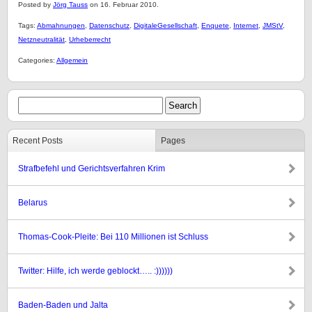
Posted by
Jörg Tauss
on 16. Februar 2010.
Tags:
Abmahnungen
,
Datenschutz
,
DigitaleGesellschaft
,
Enquete
,
Internet
,
JMStV
,
Netzneutralität
,
Urheberrecht
Categories:
Allgemein
Recent Posts
Pages
Strafbefehl und Gerichtsverfahren Krim
Belarus
Thomas-Cook-Pleite: Bei 110 Millionen ist Schluss
Twitter: Hilfe, ich werde geblockt….. :))))))
Baden-Baden und Jalta