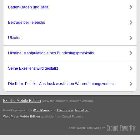
Baden-Baden und Jalta
Beiträge bei Telepolis
Ukraine
Ukraine: Manipulation eines Bundestagsprotokolls
Seine Exzellenz wird gestalkt
Die Krim- Politik – Ausdruck westlichen Wahrnehmungsverlusts
Exit the Mobile Edition
.
(view the standard browser version)
Proudly powered by
WordPress
and
Carrington
.
Anmelden
WordPress Mobile Edition
available from Crowd Favorite.