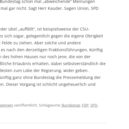
 Bundestag schon mal „abweichende“ Meinungen
n mal gar nicht. Sagt Herr Kauder. Sagen Union, SPD
der übel „auffällt“, ist beispielsweise der CSU-
s sich sogar, gelegentlich gegen die eigene Obrigkeit
 Felde zu ziehen. Aber solche und andere
 nach den derzeitigen Fraktionsführungen, künftig
 des hohen Hauses nur noch jene, die von der
ßliche Erlaubnis erhalten, dabei selbstverständlich die
esten zum Lobe der Regierung, wider geben.
, künftig ganz ohne Bundestag die Pressemeldung der
en. Dieser Vorgang ist schlicht ungeheuerlich und
lgemein
veröffentlicht. Schlagworte:
Bundestag
,
FDP
,
SPD
,