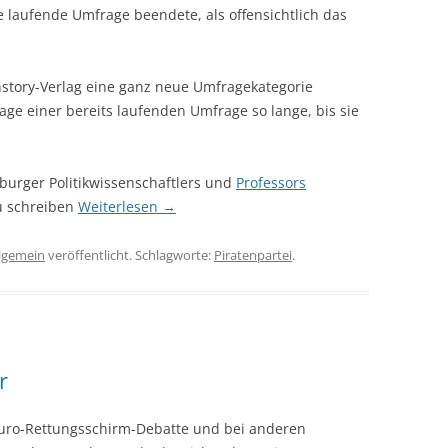
 laufende Umfrage beendete, als offensichtlich das
linstory-Verlag eine ganz neue Umfragekategorie
ge einer bereits laufenden Umfrage so lange, bis sie
nburger Politikwissenschaftlers und
Professors
zu schreiben
Weiterlesen
→
lgemein
veröffentlicht. Schlagworte:
Piratenpartei
.
r
Euro-Rettungsschirm-Debatte und bei anderen