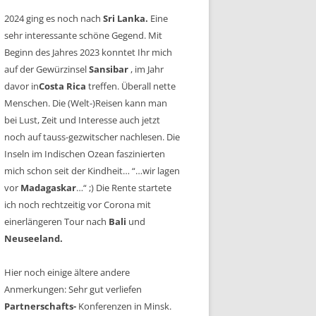
2024 ging es noch nach
Sri Lanka.
Eine
sehr interessante schöne Gegend. Mit
Beginn des Jahres 2023 konntet Ihr mich
auf der Gewürzinsel
Sansibar
, im Jahr
davor in
Costa Rica
treffen. Überall nette
Menschen. Die (Welt-)Reisen kann man
bei Lust, Zeit und Interesse auch jetzt
noch auf tauss-gezwitscher nachlesen. Die
Inseln im Indischen Ozean faszinierten
mich schon seit der Kindheit… “…wir lagen
vor
Madagaskar
…“ ;) Die Rente startete
ich noch rechtzeitig vor Corona mit
einerlängeren Tour nach
Bali
und
Neuseeland.
Hier noch einige ältere andere
Anmerkungen: Sehr gut verliefen
Partnerschafts-
Konferenzen in Minsk.