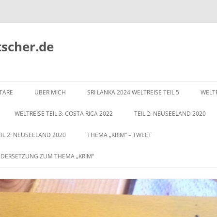
tscher.de
Zum
Inhalt
TARE
ÜBER MICH
SRI LANKA 2024 WELTREISE TEIL 5
WELTR
springen
WELTREISE TEIL 3: COSTA RICA 2022
TEIL 2: NEUSEELAND 2020
EIL 2: NEUSEELAND 2020
THEMA „KRIM“ – TWEET
NDERSETZUNG ZUM THEMA „KRIM“