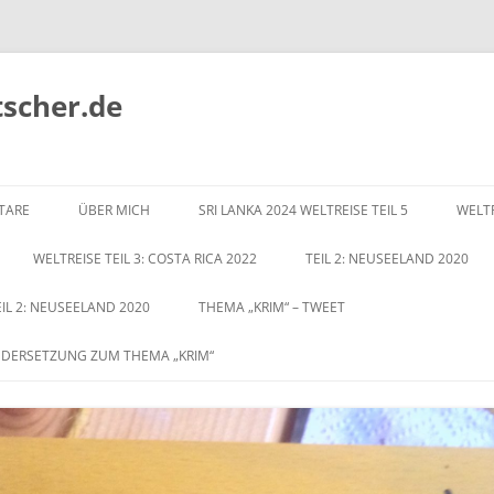
tscher.de
Zum
Inhalt
TARE
ÜBER MICH
SRI LANKA 2024 WELTREISE TEIL 5
WELTR
springen
WELTREISE TEIL 3: COSTA RICA 2022
TEIL 2: NEUSEELAND 2020
EIL 2: NEUSEELAND 2020
THEMA „KRIM“ – TWEET
NDERSETZUNG ZUM THEMA „KRIM“