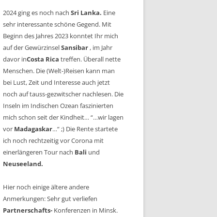
2024 ging es noch nach
Sri Lanka.
Eine
sehr interessante schöne Gegend. Mit
Beginn des Jahres 2023 konntet Ihr mich
auf der Gewürzinsel
Sansibar
, im Jahr
davor in
Costa Rica
treffen. Überall nette
Menschen. Die (Welt-)Reisen kann man
bei Lust, Zeit und Interesse auch jetzt
noch auf tauss-gezwitscher nachlesen. Die
Inseln im Indischen Ozean faszinierten
mich schon seit der Kindheit… “…wir lagen
vor
Madagaskar
…“ ;) Die Rente startete
ich noch rechtzeitig vor Corona mit
einerlängeren Tour nach
Bali
und
Neuseeland.
Hier noch einige ältere andere
Anmerkungen: Sehr gut verliefen
Partnerschafts-
Konferenzen in Minsk.