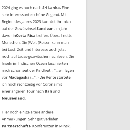
2024 ging es noch nach
Sri Lanka.
Eine
sehr interessante schöne Gegend. Mit
Beginn des Jahres 2023 konntet Ihr mich
auf der Gewürzinsel
Sansibar
, im Jahr
davor in
Costa Rica
treffen. Überall nette
Menschen. Die (Welt-)Reisen kann man
bei Lust, Zeit und Interesse auch jetzt
noch auf tauss-gezwitscher nachlesen. Die
Inseln im Indischen Ozean faszinierten
mich schon seit der Kindheit… “…wir lagen
vor
Madagaskar
…“ ;) Die Rente startete
ich noch rechtzeitig vor Corona mit
einerlängeren Tour nach
Bali
und
Neuseeland.
Hier noch einige ältere andere
Anmerkungen: Sehr gut verliefen
Partnerschafts-
Konferenzen in Minsk.