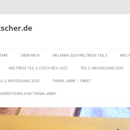
tscher.de
Zum
Inhalt
TARE
ÜBER MICH
SRI LANKA 2024 WELTREISE TEIL 5
WELTR
springen
WELTREISE TEIL 3: COSTA RICA 2022
TEIL 2: NEUSEELAND 2020
EIL 2: NEUSEELAND 2020
THEMA „KRIM“ – TWEET
NDERSETZUNG ZUM THEMA „KRIM“