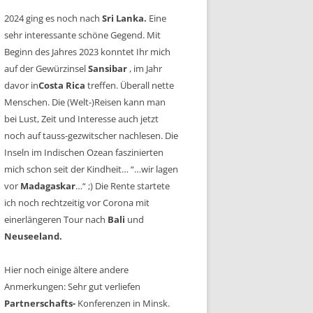
2024 ging es noch nach
Sri Lanka.
Eine
sehr interessante schöne Gegend. Mit
Beginn des Jahres 2023 konntet Ihr mich
auf der Gewürzinsel
Sansibar
, im Jahr
davor in
Costa Rica
treffen. Überall nette
Menschen. Die (Welt-)Reisen kann man
bei Lust, Zeit und Interesse auch jetzt
noch auf tauss-gezwitscher nachlesen. Die
Inseln im Indischen Ozean faszinierten
mich schon seit der Kindheit… “…wir lagen
vor
Madagaskar
…“ ;) Die Rente startete
ich noch rechtzeitig vor Corona mit
einerlängeren Tour nach
Bali
und
Neuseeland.
Hier noch einige ältere andere
Anmerkungen: Sehr gut verliefen
Partnerschafts-
Konferenzen in Minsk.