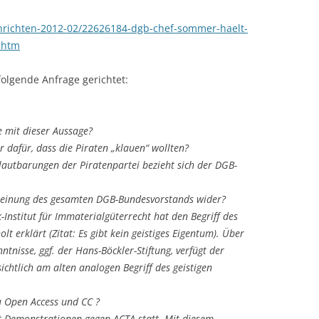
hrichten-2012-02/22626184-dgb-chef-sommer-haelt-
3.htm
olgende Anfrage gerichtet:
 mit dieser Aussage?
dafür, dass die Piraten „klauen“ wollten?
lautbarungen der Piratenpartei bezieht sich der DGB-
einung des gesamten DGB-Bundesvorstands wider?
Institut für Immaterialgüterrecht hat den Begriff des
lt erklärt (Zitat: Es gibt kein geistiges Eigentum). Über
ntnisse, ggf. der Hans-Böckler-Stiftung, verfügt der
ichtlich am alten analogen Begriff des geistigen
u Open Access und CC ?
t Demonstrationen gegen ACTA statt. Mit diesem