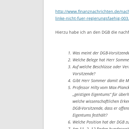
http://www.finanznachrichten.de/nac
linke-nicht-fuer-regierungsfaehig-00
Hierzu habe ich an den DGB die nachf
Was meint der DGB-Vorsitzende
Welche Belege hat Herr Sommer 
Auf welche Beschlüsse oder Ver
Vorsitzende?
Gibt Herr Sommer damit die M
Professor Hilty vom Max-Planck-
„geistigen Eigentums“ für überho
welche wissenschaftlichen Erken
DGB-Vorsitzende, dass er offens
Eigentums festhält?
Welche Position hat der DGB z
Am 11. 2. 12 finden bundeswei