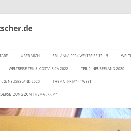
tscher.de
Zum
Inhalt
TARE
ÜBER MICH
SRI LANKA 2024 WELTREISE TEIL 5
WELTR
springen
WELTREISE TEIL 3: COSTA RICA 2022
TEIL 2: NEUSEELAND 2020
EIL 2: NEUSEELAND 2020
THEMA „KRIM“ – TWEET
NDERSETZUNG ZUM THEMA „KRIM“