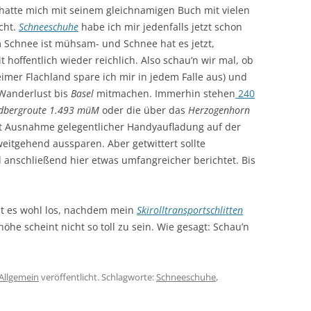
hatte mich mit seinem gleichnamigen Buch mit vielen
cht.
Schneeschuhe
habe ich mir jedenfalls jetzt schon
m Schnee ist mühsam- und Schnee hat es jetzt,
 hoffentlich wieder reichlich. Also schau’n wir mal, ob
eimer Flachland spare ich mir in jedem Falle aus) und
 Wanderlust bis
Basel
mitmachen. Immerhin stehen
240
ldbergroute 1.493 müM
oder die über das
Herzogenhorn
h mit Ausnahme gelegentlicher Handyaufladung auf der
eitgehend aussparen. Aber getwittert sollte
anschließend hier etwas umfangreicher berichtet. Bis
ht es wohl los, nachdem mein
Skirolltransportschlitten
öhe scheint nicht so toll zu sein. Wie gesagt: Schau’n
Allgemein
veröffentlicht. Schlagworte:
Schneeschuhe
,