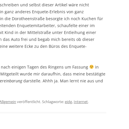
u schreiben und selbst dieser Artikel wäre nicht
ein ganz anderes Enquete-Erlebnis von ganz
in die Dorotheenstraße besorgte ich noch Kuchen für
eitenden Enquetemitarbeiter, schaufelte einer im
t Kind in der Mittelstraße unter Entleihung einer
 das Auto frei und begab mich bereits ob dieser
eine weitere Ecke zu den Büros des Enquete-
te nach einigen Tagen des Ringens um Fassung
in
Mitgeteilt wurde mir daraufhin, dass meine bestätigte
vereinbarung
darstelle. Ahhh ja. Man lernt nie aus und
Allgemein
veröffentlicht. Schlagworte:
eidg
,
Internet
.