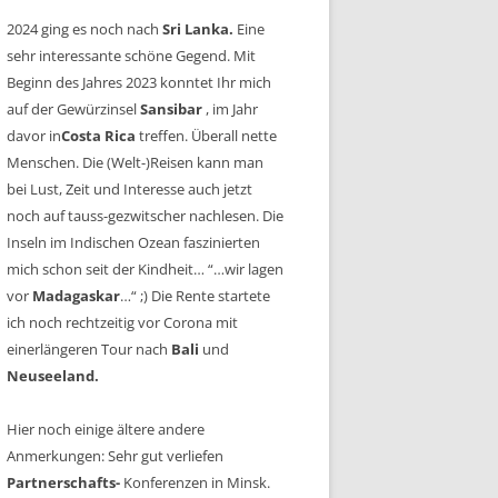
2024 ging es noch nach
Sri Lanka.
Eine
sehr interessante schöne Gegend. Mit
Beginn des Jahres 2023 konntet Ihr mich
auf der Gewürzinsel
Sansibar
, im Jahr
davor in
Costa Rica
treffen. Überall nette
Menschen. Die (Welt-)Reisen kann man
bei Lust, Zeit und Interesse auch jetzt
noch auf tauss-gezwitscher nachlesen. Die
Inseln im Indischen Ozean faszinierten
mich schon seit der Kindheit… “…wir lagen
vor
Madagaskar
…“ ;) Die Rente startete
ich noch rechtzeitig vor Corona mit
einerlängeren Tour nach
Bali
und
Neuseeland.
Hier noch einige ältere andere
Anmerkungen: Sehr gut verliefen
Partnerschafts-
Konferenzen in Minsk.