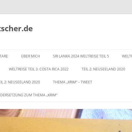
tscher.de
Zum
Inhalt
TARE
ÜBER MICH
SRI LANKA 2024 WELTREISE TEIL 5
WELTR
springen
WELTREISE TEIL 3: COSTA RICA 2022
TEIL 2: NEUSEELAND 2020
EIL 2: NEUSEELAND 2020
THEMA „KRIM“ – TWEET
NDERSETZUNG ZUM THEMA „KRIM“