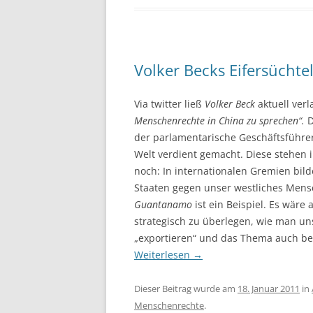
Volker Becks Eifersücht
Via twitter ließ
Volker Beck
aktuell ver
Menschenrechte in China zu sprechen“.
D
der parlamentarische Geschäftsführe
Welt verdient gemacht. Diese stehen 
noch: In internationalen Gremien bil
Staaten gegen unser westliches Mensch
Guantanamo
ist ein Beispiel. Es wäre
strategisch zu überlegen, wie man u
„exportieren“ und das Thema auch bei
Weiterlesen
→
Dieser Beitrag wurde am
18. Januar 2011
in
Menschenrechte
.