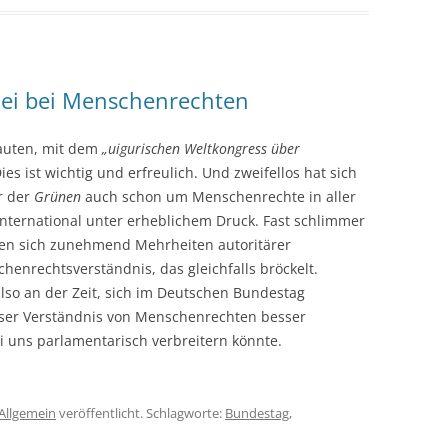
elei bei Menschenrechten
lauten, mit dem
„uigurischen Weltkongress über
ies ist wichtig und erfreulich. Und zweifellos hat sich
r der
Grünen
auch schon um Menschenrechte in aller
international unter erheblichem Druck. Fast schlimmer
den sich zunehmend Mehrheiten autoritärer
enrechtsverständnis, das gleichfalls bröckelt.
 also an der Zeit, sich im Deutschen Bundestag
nser Verständnis von Menschenrechten besser
 uns parlamentarisch verbreitern könnte.
Allgemein
veröffentlicht. Schlagworte:
Bundestag
,