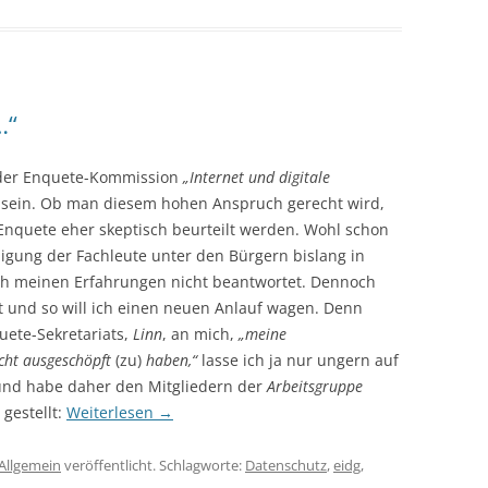
…“
r der Enquete-Kommission
„Internet und digitale
sein. Ob man diesem hohen Anspruch gerecht wird,
Enquete eher skeptisch beurteilt werden. Wohl schon
iligung der Fachleute unter den Bürgern bislang in
h meinen Erfahrungen nicht beantwortet. Dennoch
zt und so will ich einen neuen Anlauf wagen. Denn
uete-Sekretariats,
Linn
, an mich,
„meine
icht ausgeschöpft
(zu)
haben,“
lasse ich ja nur ungern auf
 und habe daher den Mitgliedern der
Arbeitsgruppe
gestellt:
Weiterlesen
→
Allgemein
veröffentlicht. Schlagworte:
Datenschutz
,
eidg
,