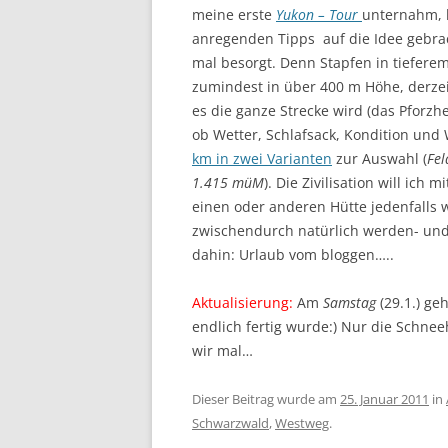
meine erste
Yukon – Tour
unternahm, 
anregenden Tipps auf die Idee gebra
mal besorgt. Denn Stapfen in tiefere
zumindest in über 400 m Höhe, derzeit
es die ganze Strecke wird (das Pforzh
ob Wetter, Schlafsack, Kondition und
km in zwei Varianten
zur Auswahl (
Fe
1.415 müM
). Die Zivilisation will ic
einen oder anderen Hütte jedenfalls w
zwischendurch natürlich werden- und 
dahin: Urlaub vom bloggen…..
Aktualisierung:
Am
Samstag
(29.1.) ge
endlich fertig wurde:) Nur die Schneeh
wir mal…
Dieser Beitrag wurde am
25. Januar 2011
in
Schwarzwald
,
Westweg
.