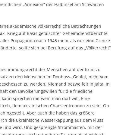
meintlichen „Annexion“ der Halbinsel am Schwarzen
gerne akademische völkerrechtliche Betrachtungen
rak- Krieg auf Basis gefälschter Geheimdienstberichte
 aller Propaganda nach 1945 mehr als nur eine Grenze
änderte, sollte sich bei Berufung auf das „Völkerrecht“
bestimmungsrecht der Menschen auf der Krim zu
nsatz zu den Menschen im Donbass- Gebiet, nicht vom
eschossen zu werden. Niemand bezweifelt In Jalta, in
aft den Bevölkerungswillen für die friedliche
 kann sprechen mit wem man dort will: Eine
lfroh, dem ukrainischen Chaos entronnen zu sein. Ob
 dahingestellt. Aber auch die haben das größere
durch die ukrainische Wasserkappung aus dem Fluss
e und wird. Und gesprengte Strommasten, mit der
nicht prorussisch orientierte Tataren nicht wirklich