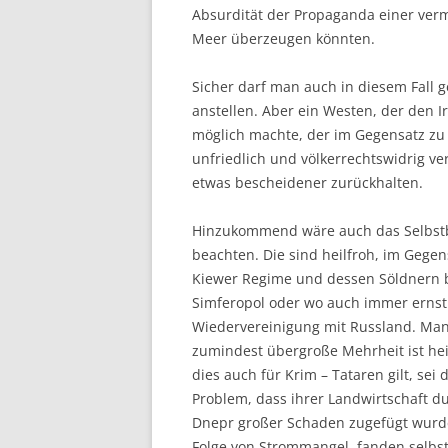
Absurdität der Propaganda einer ver
Meer überzeugen könnten.
Sicher darf man auch in diesem Fall 
anstellen. Aber ein Westen, der den I
möglich machte, der im Gegensatz zu
unfriedlich und völkerrechtswidrig ver
etwas bescheidener zurückhalten.
Hinzukommend wäre auch das Selbst
beachten. Die sind heilfroh, im Gege
Kiewer Regime und dessen Söldnern b
Simferopol oder wo auch immer ernsth
Wiedervereinigung mit Russland. Man
zumindest übergroße Mehrheit ist hei
dies auch für Krim – Tataren gilt, sei
Problem, dass ihrer Landwirtschaft 
Dnepr großer Schaden zugefügt wurd
Folge von Strommangel, fanden selbst 