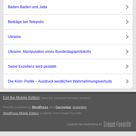
Baden-Baden und Jalta
Beiträge bei Telepolis
Ukraine
Ukraine: Manipulation eines Bundestagsprotokolls
Seine Exzellenz wird gestalkt
Die Krim- Politik – Ausdruck westlichen Wahrnehmungsverlusts
Exit the Mobile Edition
.
(view the standard browser version)
Proudly powered by
WordPress
and
Carrington
.
Anmelden
WordPress Mobile Edition
available from Crowd Favorite.