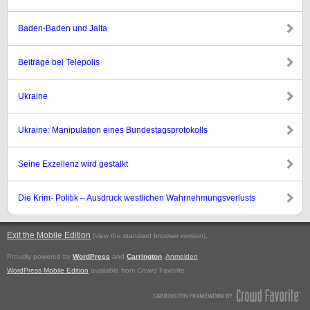
Baden-Baden und Jalta
Beiträge bei Telepolis
Ukraine
Ukraine: Manipulation eines Bundestagsprotokolls
Seine Exzellenz wird gestalkt
Die Krim- Politik – Ausdruck westlichen Wahrnehmungsverlusts
Exit the Mobile Edition
.
(view the standard browser version)
Proudly powered by
WordPress
and
Carrington
.
Anmelden
WordPress Mobile Edition
available from Crowd Favorite.