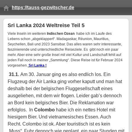
https://tauss-gezwitscher.de
Sri Lanka 2024 Weltreise Teil 5
Viele Inseln im weiteren
Indischen Ozean
habe ich im Laufe des
Lebens schon „abgeklappert“. Madagaskar, Réunion, Mauritius,
Seychellen, Bali und 2023 Sansibar. Das alles waren sehr interessante,
faszinierende und unterschiedliche Reiseziele. Es gibt noch ein paar
mehr. Aber eine sehr große Insel mit viel Kultur und Landschaft fehlt auf
jeden Fall noch in meiner „Sammlung“. Diese Reise ist für Februar 2024
vorgesehen.
Sri Lanka !
31.1.
Am 30. Januar ging es also endlich los. Ein
Flugzeug der Air Lanka ging vorher kaputt und man hat
deshalb bei der belgischen Fluggesellschaft eines
ausgeliehen, mit dem wir flogen. Leider gab’s dennoch
an Bord kein belgisches Bier. Die Reklamation war
erfolglos. In
Colombo
habe ich ein nettes Hotel mit
hiesigem Bier. Und vietnamesisches Essen. Auch
Recht. Colombo ist ok. Aber touristisch ist es kein
„Muss“. Fuhr dennoch wie geplant ein paar Stunden mit