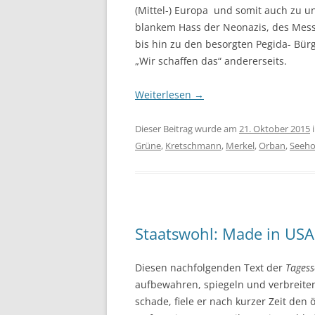
(Mittel-) Europa und somit auch zu u
blankem Hass der Neonazis, des Messe
bis hin zu den besorgten Pegida- Bür
„Wir schaffen das“ andererseits.
Weiterlesen
→
Dieser Beitrag wurde am
21. Oktober 2015
Grüne
,
Kretschmann
,
Merkel
,
Orban
,
Seeho
Staatswohl: Made in USA
Diesen nachfolgenden Text der
Tages
aufbewahren, spiegeln und verbreiten.
schade, fiele er nach kurzer Zeit den