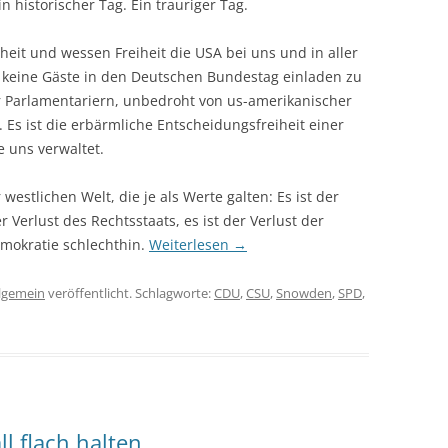
in historischer Tag. Ein trauriger Tag.
heit und wessen Freiheit die USA bei uns und in aller
it, keine Gäste in den Deutschen Bundestag einladen zu
er Parlamentariern, unbedroht von us-amerikanischer
. Es ist die erbärmliche Entscheidungsfreiheit einer
 uns verwaltet.
westlichen Welt, die je als Werte galten: Es ist der
r Verlust des Rechtsstaats, es ist der Verlust der
Demokratie schlechthin.
Weiterlesen
→
lgemein
veröffentlicht. Schlagworte:
CDU
,
CSU
,
Snowden
,
SPD
,
ll flach halten….