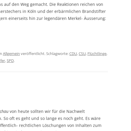
ns auf den Weg gemacht. Die Reaktionen reichen von
rstechers in Köln und der erbärmlichen Brandstifter
gern einerseits hin zur legendären Merkel- Äusserung:
in
Allgemein
veröffentlicht. Schlagworte:
CDU
,
CSU
,
Flüchtlinge
,
fer
,
SPD
.
schau
von heute sollten wir für die Nachwelt
 So oft es geht und so lange es noch geht. Es wäre
 öffentlich- rechtlichen Löschungen von Inhalten zum