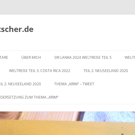
tscher.de
Zum
Inhalt
TARE
ÜBER MICH
SRI LANKA 2024 WELTREISE TEIL 5
WELTR
springen
WELTREISE TEIL 3: COSTA RICA 2022
TEIL 2: NEUSEELAND 2020
EIL 2: NEUSEELAND 2020
THEMA „KRIM“ – TWEET
NDERSETZUNG ZUM THEMA „KRIM“