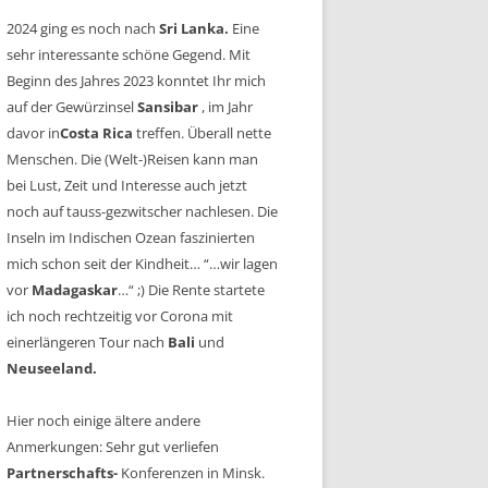
2024 ging es noch nach
Sri Lanka.
Eine
sehr interessante schöne Gegend. Mit
Beginn des Jahres 2023 konntet Ihr mich
auf der Gewürzinsel
Sansibar
, im Jahr
davor in
Costa Rica
treffen. Überall nette
Menschen. Die (Welt-)Reisen kann man
bei Lust, Zeit und Interesse auch jetzt
noch auf tauss-gezwitscher nachlesen. Die
Inseln im Indischen Ozean faszinierten
mich schon seit der Kindheit… “…wir lagen
vor
Madagaskar
…“ ;) Die Rente startete
ich noch rechtzeitig vor Corona mit
einerlängeren Tour nach
Bali
und
Neuseeland.
Hier noch einige ältere andere
Anmerkungen: Sehr gut verliefen
Partnerschafts-
Konferenzen in Minsk.