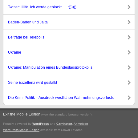
Twitter: Hilfe, ich werde geblockt….. :))))))
Baden-Baden und Jalta
Beiträge bei Telepolis
Ukraine
Ukraine: Manipulation eines Bundestagsprotokolls
Seine Exzellenz wird gestalkt
Die Krim- Politik – Ausdruck westlichen Wahrnehmungsverlusts
Exit the Mobile Edition
.
(view the standard browser version)
Proudly powered by
WordPress
and
Carrington
.
Anmelden
WordPress Mobile Edition
available from Crowd Favorite.