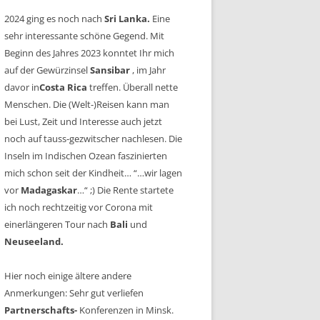
2024 ging es noch nach
Sri Lanka.
Eine
sehr interessante schöne Gegend. Mit
Beginn des Jahres 2023 konntet Ihr mich
auf der Gewürzinsel
Sansibar
, im Jahr
davor in
Costa Rica
treffen. Überall nette
Menschen. Die (Welt-)Reisen kann man
bei Lust, Zeit und Interesse auch jetzt
noch auf tauss-gezwitscher nachlesen. Die
Inseln im Indischen Ozean faszinierten
mich schon seit der Kindheit… “…wir lagen
vor
Madagaskar
…“ ;) Die Rente startete
ich noch rechtzeitig vor Corona mit
einerlängeren Tour nach
Bali
und
Neuseeland.
Hier noch einige ältere andere
Anmerkungen: Sehr gut verliefen
Partnerschafts-
Konferenzen in Minsk.