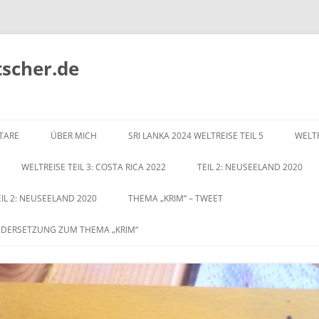
tscher.de
Zum
Inhalt
TARE
ÜBER MICH
SRI LANKA 2024 WELTREISE TEIL 5
WELTR
springen
WELTREISE TEIL 3: COSTA RICA 2022
TEIL 2: NEUSEELAND 2020
EIL 2: NEUSEELAND 2020
THEMA „KRIM“ – TWEET
NDERSETZUNG ZUM THEMA „KRIM“