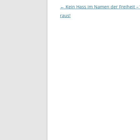
Beitrags-
←
Kein Hass im Namen der Freiheit –
Navigation
raus!