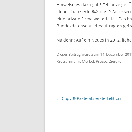
Hinweise es dazu gab? Fehlanzeige. Ü
steuerfinanzierte
BKA
die IP-Adressen
eine private Firma weiterleitet. Das h
Bundesdatenschutzbeauftragten gefr
Na denn: Auf ein Neues in 2012, liebe
Dieser Beitrag wurde am
14. Dezember 201
Kretschmann
,
Merkel
,
Presse
,
Ziercke
.
Beitrags-
←
Copy & Paste als erste Lektion
Navigation