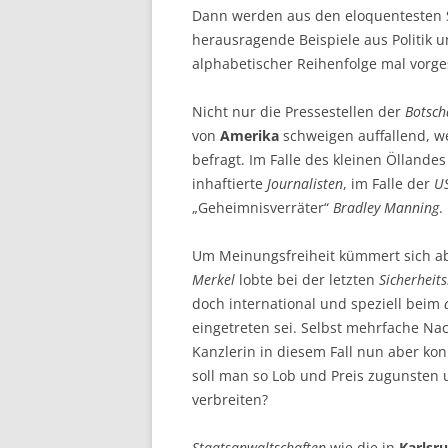
Dann werden aus den eloquentesten Sp
herausragende Beispiele aus Politik
alphabetischer Reihenfolge mal vorges
Nicht nur die Pressestellen der
Botsch
von
Amerika
schweigen auffallend, w
befragt. Im Falle des kleinen Öllande
inhaftierte
Journalisten
, im Falle der
U
„Geheimnisverräter“
Bradley Manning
.
Um Meinungsfreiheit kümmert sich ab
Merkel
lobte bei der letzten
Sicherheit
doch international und speziell beim
eingetreten sei. Selbst mehrfache Na
Kanzlerin in diesem Fall nun aber ko
soll man so Lob und Preis zugunsten u
verbreiten?
Staatsanwaltschaften
wie die in
Karlsr