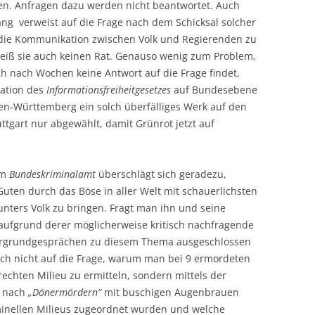
len. Anfragen dazu werden nicht beantwortet. Auch
ang verweist auf die Frage nach dem Schicksal solcher
, die Kommunikation zwischen Volk und Regierenden zu
weiß sie auch keinen Rat. Genauso wenig zum Problem,
 nach Wochen keine Antwort auf die Frage findet,
uation des
Informationsfreiheitgesetzes
auf Bundesebene
den-Württemberg ein solch überfälliges Werk auf den
ttgart nur abgewählt, damit Grünrot jetzt auf
im
Bundeskriminalamt
überschlägt sich geradezu,
uten durch das Böse in aller Welt mit schauerlichsten
unters Volk zu bringen. Fragt man ihn und seine
, aufgrund derer möglicherweise kritisch nachfragende
rgrundgesprächen zu diesem Thema ausgeschlossen
uch nicht auf die Frage, warum man bei 9 ermordeten
rechten Milieu zu ermitteln, sondern mittels der
h nach
„Dönermördern“
mit buschigen Augenbrauen
inellen Milieus zugeordnet wurden und welche