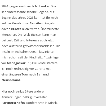
2024 ging es noch nach
Sri Lanka.
Eine
sehr interessante schöne Gegend. Mit
Beginn des Jahres 2023 konntet Ihr mich
auf der Gewürzinsel
Sansibar
, im Jahr
davor in
Costa Rica
treffen. Überall nette
Menschen. Die (Welt-)Reisen kann man
bei Lust, Zeit und Interesse auch jetzt
noch auf tauss-gezwitscher nachlesen. Die
Inseln im Indischen Ozean faszinierten
mich schon seit der Kindheit… “…wir lagen
vor
Madagaskar
…“ ;) Die Rente startete
ich noch rechtzeitig vor Corona mit
einerlängeren Tour nach
Bali
und
Neuseeland.
Hier noch einige ältere andere
Anmerkungen: Sehr gut verliefen
Partnerschafts-
Konferenzen in Minsk.