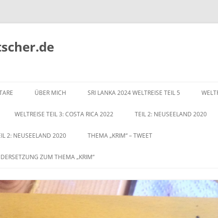
tscher.de
Zum
Inhalt
TARE
ÜBER MICH
SRI LANKA 2024 WELTREISE TEIL 5
WELTR
springen
WELTREISE TEIL 3: COSTA RICA 2022
TEIL 2: NEUSEELAND 2020
EIL 2: NEUSEELAND 2020
THEMA „KRIM“ – TWEET
NDERSETZUNG ZUM THEMA „KRIM“