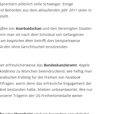
rechern plötzlich stille Schweiger. Einige
 und Behörden aus dem ablaufenden
Jahr 2011
seien in
tellt.
aften
von
Aserbaidschan
und den Vereinigten Staaten
enn man sie nach dem Schicksal von Gefangenen
s am
kaspischen Meer
betrifft dies beispielsweise
SA
den ohne Gerichtsurteil einsitzenden
er erfreulicherweise das
Bundeskanzleramt
.
Angela
skonferenz
zu München beeindruckend, wie heftig man
arabischen Frühling
für die Freiheit von
Facebook
chfragen, worin denn das erfreuliche Engagement der
nkret bestanden hätte, blieben unbeantwortet. Wie nur
nserer Trägerin der US-Freiheitsmedaille weiter
uhe
oder
Mannheim
sind ein besonders sprudelnder