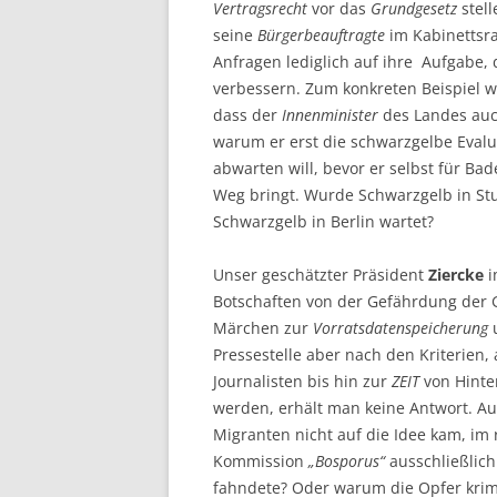
Vertragsrecht
vor das
Grundgesetz
stel
seine
Bürgerbeauftragte
im Kabinettsr
Anfragen lediglich auf ihre Aufgabe
verbessern. Zum konkreten Beispiel 
dass der
Innenminister
des Landes auch
warum er erst die schwarzgelbe Eval
abwarten will, bevor er selbst für Ba
Weg bringt. Wurde Schwarzgelb in Stu
Schwarzgelb in Berlin wartet?
Unser geschätzter Präsident
Ziercke
Botschaften von der Gefährdung der G
Märchen zur
Vorratsdatenspeicherung
Pressestelle aber nach den Kriterien
Journalisten bis hin zur
ZEIT
von Hinte
werden, erhält man keine Antwort. A
Migranten nicht auf die Idee kam, im 
Kommission
„Bosporus“
ausschließlic
fahndete? Oder warum die Opfer krim