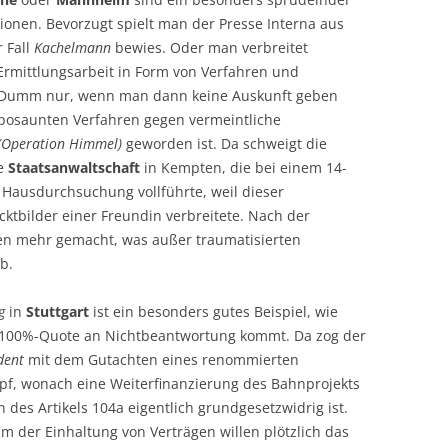
ionen. Bevorzugt spielt man der Presse Interna aus
r Fall
Kachelmann
bewies. Oder man verbreitet
r Ermittlungsarbeit in Form von Verfahren und
n. Dumm nur, wenn man dann keine Auskunft geben
 posaunten Verfahren gegen vermeintliche
(Operation Himmel)
geworden ist. Da schweigt die
ie
Staatsanwaltschaft
in Kempten, die bei einem 14-
 Hausdurchsuchung vollführte, weil dieser
ktbilder einer Freundin verbreitete. Nach der
n mehr gemacht, was außer traumatisierten
b.
g
in
Stuttgart
ist ein besonders gutes Beispiel, wie
r 100%-Quote an Nichtbeantwortung kommt. Da zog der
dent
mit dem Gutachten eines renommierten
pf, wonach eine Weiterfinanzierung des Bahnprojekts
s Artikels 104a eigentlich grundgesetzwidrig ist.
 der Einhaltung von Verträgen willen plötzlich das