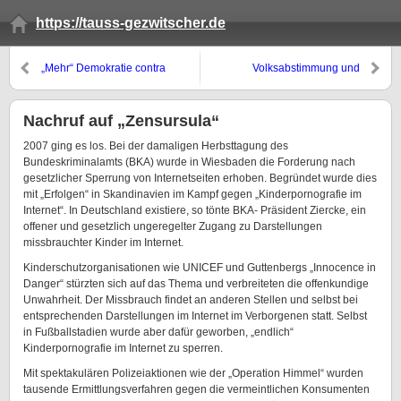
https://tauss-gezwitscher.de
„Mehr“ Demokratie contra
Volksabstimmung und
„Demokratie“
Informationsfreiheit
Nachruf auf „Zensursula“
2007 ging es los. Bei der damaligen Herbsttagung des
Bundeskriminalamts (BKA) wurde in Wiesbaden die Forderung nach
gesetzlicher Sperrung von Internetseiten erhoben. Begründet wurde dies
mit „Erfolgen“ in Skandinavien im Kampf gegen „Kinderpornografie im
Internet“. In Deutschland existiere, so tönte BKA- Präsident Ziercke, ein
offener und gesetzlich ungeregelter Zugang zu Darstellungen
missbrauchter Kinder im Internet.
Kinderschutzorganisationen wie UNICEF und Guttenbergs „Innocence in
Danger“ stürzten sich auf das Thema und verbreiteten die offenkundige
Unwahrheit. Der Missbrauch findet an anderen Stellen und selbst bei
entsprechenden Darstellungen im Internet im Verborgenen statt. Selbst
in Fußballstadien wurde aber dafür geworben, „endlich“
Kinderpornografie im Internet zu sperren.
Mit spektakulären Polizeiaktionen wie der „Operation Himmel“ wurden
tausende Ermittlungsverfahren gegen die vermeintlichen Konsumenten