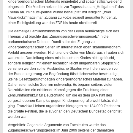
kinderpornografischen Materials eingeleitet und später stillschweigend
eingestellt. Die Medien heizten bis zur Tagesschau an „Heiigabend“ das
Thema an. Im heute-journal wurde behauptet, mit lediglich „zwei
Mausklicks“ hätte man Zugang zu Fotos sexuell gequälter Kinder. Zu
einer Richtigstellung war das ZDF bis heute nicht bereit.
Die damalige Familienministerin von der Leyen bemächtigte sich des
Themas und brachte das „Zugangserschwerungsgesetz“ in die
parlamentarische Debatte. Damit sollte der Zugang zu
kinderpornografischen Seiten im Internet nach eben skandinavischem
Vorbild gesperrt werden. Nicht nur die Opfer von Missbrauch fragten sich,
warum die Darstellung eines missbrauchten Kindes nicht gelöscht,
sondern lediglich mit einem technisch leicht umgehbaren Stoppschild
versehen werden sollte. Ausländische Staaten wie Indien wurden von
der Bundesregierung zur Begründung fälschlicherweise beschuldigt,
„keine Gesetzgebung“ gegen kinderpornografisches Material zu haben.
Daher seien solche Sperren notwendig. Es begann seitens vieler
Netzaktivisten ein erbitterter Kampf gegen die Errichtung einer
Zensurinfrastruktur für Deutschland, um die es dem BKA statt des
vorgeschobenen Kampfes gegen Kinderpornografie wohl tatsächlich
ging. Franziska Heinen organisierte hiergegen mit 134.000 Zeichnern
die größte Petition, die je zuvor an den Deutschen Bundestag gerichtet
worden war.
Vergeblich: Gegen die Argumente von Fachleuten wurde das
Zugangserschwerungsgesetz im Juni 2009 seitens der damaligen