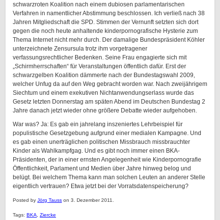
schwarzroten Koalition nach einem dubiosen parlamentarischen
Verfahren in namentlicher Abstimmung beschlossen. Ich verließ nach 38
Jahren Mitgliedschaft die SPD. Stimmen der Vernunft setzten sich dort
gegen die noch heute anhaltende kinderpornografische Hysterie zum
Thema Internet nicht mehr durch. Der damalige Bundespräsident Köhler
unterzeichnete Zensursula trotz ihm vorgetragener
verfassungsrechtlicher Bedenken. Seine Frau engagierte sich mit
„Schirmherrschaften“ für Veranstaltungen öffentlich dafür. Erst der
schwarzgelben Koalition dämmerte nach der Bundestagswahl 2009,
welcher Unfug da auf den Weg gebracht worden war. Nach zweijährigem
Siechtum und einem exekutiven Nichtanwendungserlass wurde das
Gesetz letzten Donnerstag am späten Abend im Deutschen Bundestag 2
Jahre danach jetzt wieder ohne größere Debatte wieder aufgehoben.
War was? Ja: Es gab ein jahrelang inszeniertes Lehrbeispiel für
populistische Gesetzgebung aufgrund einer medialen Kampagne. Und
es gab einen unerträglichen politischen Missbrauch missbrauchter
Kinder als Wahlkampfgag. Und es gibt noch immer einen BKA-
Präsidenten, der in einer ernsten Angelegenheit wie Kinderpornografie
Öffentlichkeit, Parlament und Medien über Jahre hinweg belog und
belügt. Bei welchem Thema kann man solchen Leuten an anderer Stelle
eigentlich vertrauen? Etwa jetzt bei der Vorratsdatenspeicherung?
Posted by
Jörg Tauss
on 3. Dezember 2011.
Tags:
BKA
,
Ziercke