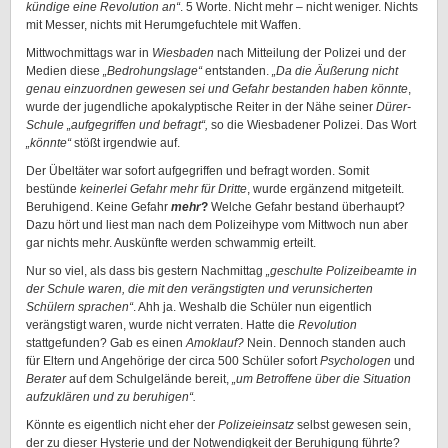
kündige eine Revolution an“
. 5 Worte. Nicht mehr – nicht weniger. Nichts
mit Messer, nichts mit Herumgefuchtele mit Waffen.
Mittwochmittags war in
Wiesbaden
nach Mitteilung der Polizei und der
Medien diese
„Bedrohungslage“
entstanden.
„Da die Äußerung nicht
genau einzuordnen gewesen sei und Gefahr bestanden haben könnte
,
wurde der jugendliche apokalyptische Reiter in der Nähe seiner
Dürer-
Schule
„aufgegriffen und befragt“,
so die Wiesbadener Polizei. Das Wort
„könnte“
stößt irgendwie auf.
Der Übeltäter war sofort aufgegriffen und befragt worden. Somit
bestünde
keinerlei Gefahr mehr für Dritte
, wurde ergänzend mitgeteilt.
Beruhigend. Keine Gefahr
mehr
?
Welche Gefahr bestand überhaupt?
Dazu hört und liest man nach dem Polizeihype vom Mittwoch nun aber
gar nichts mehr. Auskünfte werden schwammig erteilt.
Nur so viel, als dass bis gestern Nachmittag
„geschulte Polizeibeamte in
der Schule waren, die
mit den verängstigten und verunsicherten
Schülern sprachen“
. Ahh ja. Weshalb die Schüler nun eigentlich
verängstigt waren, wurde nicht verraten. Hatte die
Revolution
stattgefunden? Gab es einen
Amoklauf?
Nein. Dennoch standen auch
für Eltern und Angehörige der circa 500 Schüler sofort
Psychologen
und
Berater
auf dem Schulgelände bereit,
„um Betroffene über die Situation
aufzuklären und zu beruhigen“.
Könnte es eigentlich nicht eher der
Polizeieinsatz
selbst gewesen sein,
der zu dieser Hysterie und der Notwendigkeit der Beruhigung führte?