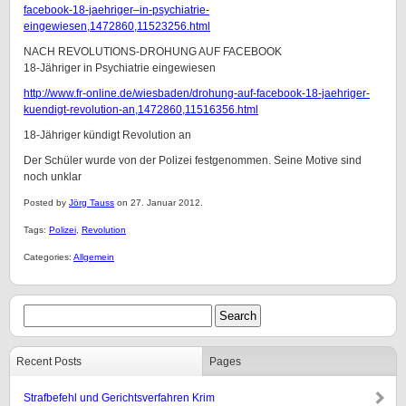
facebook-18-jaehriger–in-psychiatrie-
eingewiesen,1472860,11523256.html
NACH REVOLUTIONS-DROHUNG AUF FACEBOOK
18-Jähriger in Psychiatrie eingewiesen
http://www.fr-online.de/wiesbaden/drohung-auf-facebook-18-jaehriger-
kuendigt-revolution-an,1472860,11516356.html
18-Jähriger kündigt Revolution an
Der Schüler wurde von der Polizei festgenommen. Seine Motive sind
noch unklar
Posted by
Jörg Tauss
on 27. Januar 2012.
Tags:
Polizei
,
Revolution
Categories:
Allgemein
Recent Posts
Pages
Strafbefehl und Gerichtsverfahren Krim