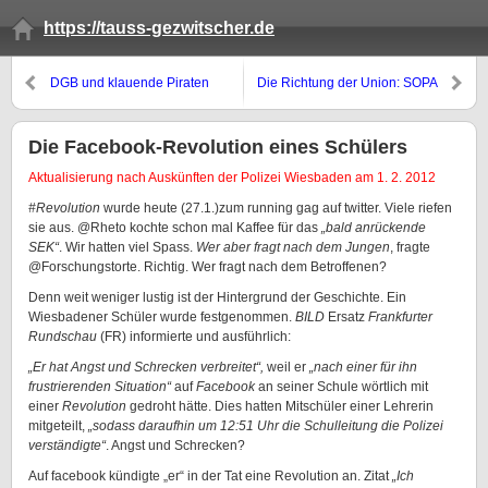
https://tauss-gezwitscher.de
DGB und klauende Piraten
Die Richtung der Union: SOPA
Die Facebook-Revolution eines Schülers
Aktualisierung nach Auskünften der Polizei Wiesbaden am 1. 2. 2012
#Revolution
wurde heute (27.1.)zum running gag auf twitter. Viele riefen
sie aus. @Rheto kochte schon mal Kaffee für das
„bald anrückende
SEK“
. Wir hatten viel Spass.
Wer aber fragt nach dem Jungen
, fragte
@Forschungstorte. Richtig. Wer fragt nach dem Betroffenen?
Denn weit weniger lustig ist der Hintergrund der Geschichte. Ein
Wiesbadener Schüler wurde festgenommen.
BILD
Ersatz
Frankfurter
Rundschau
(FR) informierte und ausführlich:
„Er hat Angst und Schrecken verbreitet“,
weil er
„nach einer für ihn
frustrierenden Situation“
auf
Facebook
an seiner Schule wörtlich mit
einer
Revolution
gedroht hätte. Dies hatten Mitschüler einer Lehrerin
mitgeteilt,
„sodass daraufhin um 12:51 Uhr die Schulleitung die Polizei
verständigte“
. Angst und Schrecken?
Auf facebook kündigte „er“ in der Tat eine Revolution an. Zitat
„Ich