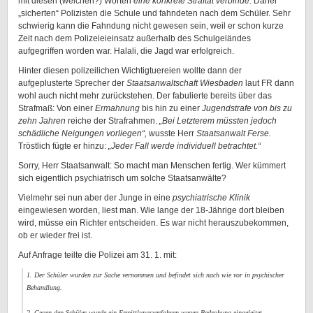
mit diesen (welchen?) Worten
eine konkrete Straftat verbinde.
Daher
„sicherten“ Polizisten die Schule und fahndeten nach dem Schüler. Sehr
schwierig kann die Fahndung nicht gewesen sein, weil er schon kurze
Zeit nach dem Polizeieieinsatz außerhalb des Schulgeländes
aufgegriffen worden war. Halali, die Jagd war erfolgreich.
Hinter diesen polizeilichen Wichtigtuereien wollte dann der
aufgeplusterte Sprecher der
Staatsanwaltschaft Wiesbaden
laut FR dann
wohl auch nicht mehr zurückstehen. Der fabulierte bereits über das
Strafmaß: Von einer
Ermahnung
bis hin zu einer
Jugendstrafe von bis zu
zehn Jahren
reiche der Strafrahmen.
„Bei Letzterem müssten jedoch
schädliche Neigungen vorliegen“,
wusste Herr
Staatsanwalt Ferse.
Tröstlich fügte er hinzu:
„Jeder Fall werde individuell betrachtet.“
Sorry, Herr Staatsanwalt: So macht man Menschen fertig. Wer kümmert
sich eigentlich psychiatrisch um solche Staatsanwälte?
Vielmehr sei nun aber der Junge in eine
psychiatrische Klinik
eingewiesen worden, liest man. Wie lange der 18-Jährige dort bleiben
wird, müsse ein Richter entscheiden. Es war nicht herauszubekommen,
ob er wieder frei ist.
Auf Anfrage teilte die Polizei am 31. 1. mit:
1. Der Schüler wurden zur Sache vernommen und befindet sich nach wie vor in psychischer
Behandlung.
2. Gegen den Schüler wurde ein Ermittlungsverfahren wegen Bedrohung eingeleitet