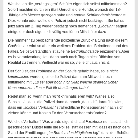
Was hatten die „verängstigen“ Schüler eigentlich selbst mitbekommen?
Sofort machten durch ein Blatt Gerüchte die Runde, wonach der 18-
Jährige
ein Messer gezogen
habe und
andere Schüler damit bedrohte
.
Dies konnte oder wollte die Polizei jedoch nicht bestätigen. Sie hat es
jetzt auch am 2. Tag weder bestätigt noch dementiert.
„Blödsinn“
sagten
einige der doch eigentlich völlig verstörten Mitschüler dazu.
Die nunmehr zu beobachtende polizeiliche Zurückhaltung nach diesem
Großeinsatz wird so aber ein weiteres Problem des Betroffenen und des
Falles. Selbstverständlich ist auf eine
Bedrohungslage
einzugehen. Aber
es ist verantwortungslos, dann auch nach Tagen nicht Blödsinn von
Realität zu trennen. Vielleicht war es so, vielleicht auch nicht.
Der Schüler, der
Probleme an der Schule
gehabt habe, solle
nicht
kriminalisiert
werden, teilte die Polizei dann am Mittwoch noch
mitfühlend mit.
„Es sei aber noch nicht klar, welche strafrechtlichen
Konsequenzen dieser Fall für den Jungen habe“.
Redet man so, wenn man
nicht
kriminalisieren will? War es also
Sensibilität, dass die Polizei dann dennoch „deutlich“ darauf hinwies,
dass ein
„solches Verhalten“
strafrechtliche Konsequenzen nach sich
ziehen könne und Kosten für den Verursacher entstünden?
Welches Verhalten? Was wurde eigentlich auf
Facebook
nun tatsächlich
geschrieben? Düster teilte die Polizei statt dessen mit, dass es nach dem
Stand der Ermittlungen
„im Bereich des Möglichen lag
“, dass der Schüler