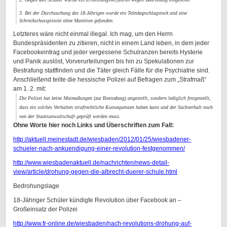
3. Bei der Durchsuchung des 18-Jährigen wurde ein Teleskopschlagstock und eine
Schreckschusspistole ohne Munition gefunden.
Letzteres wäre nicht einmal illegal. Ich mag, um den Herrn
Bundespräsidenten zu zitieren, nicht in einem Land leben, in dem jeder
Facebookeintrag und jeder vergessene Schulranzen bereits Hysterie
und Panik auslöst, Vorverurteilungen bis hin zu Spekulationen zur
Bestrafung stattfinden und die Täter gleich Fälle für die Psychiatrie sind.
Anschließend teilte die hessische Polizei auf Befragen zum „Strafmaß“
am 1. 2. mit:
Die Polizei hat keine Mutmaßungen
(zur Bestrafung)
angestellt, sondern lediglich festgestellt,
dass ein solches Verhalten strafrechtliche Konsequenzen haben kann und der Sachverhalt noch
von der Staatsanwaltschaft geprüft werden muss.
Ohne Worte hier noch Links und Überschriften zum Fall:
http://aktuell.meinestadt.de/wiesbaden/2012/01/25/wiesbadener-
schueler-nach-ankuendigung-einer-revolution-festgenommen/
http://www.wiesbadenaktuell.de/nachrichten/news-detail-
view/article/drohung-gegen-die-albrecht-duerer-schule.html
Bedrohungslage
18-Jähriger Schüler kündigte Revolution über Facebook an –
Großeinsatz der Polizei
http://www.fr-online.de/wiesbaden/nach-revolutions-drohung-auf-