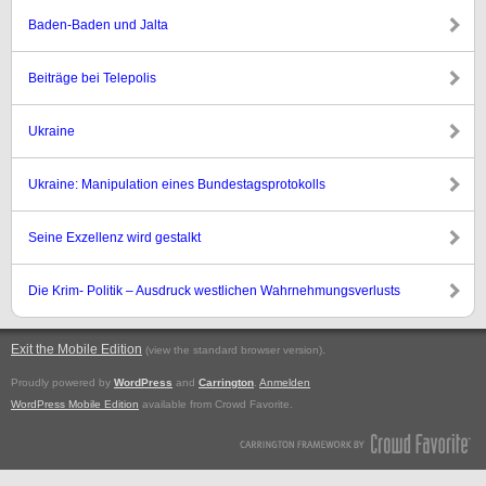
Baden-Baden und Jalta
Beiträge bei Telepolis
Ukraine
Ukraine: Manipulation eines Bundestagsprotokolls
Seine Exzellenz wird gestalkt
Die Krim- Politik – Ausdruck westlichen Wahrnehmungsverlusts
Exit the Mobile Edition
.
(view the standard browser version)
Proudly powered by
WordPress
and
Carrington
.
Anmelden
WordPress Mobile Edition
available from Crowd Favorite.