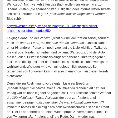
Werkzeug“. Nicht verkehrt. Für das Buch wolle man wissen, wer zum
Thema Piraten „die spannendsten, lustigsten oder informativsten Tweets
schickt“. Hierüber dürfe ganz
„basisdemokratisch abgestimmt werden“.
Bitte schön:
http://www.berlinstory-verlag.de/blog/die-100-wichtigsten-twitter-
accounts-zur-piratenpartei/652
Es ginge dabei, so der Vortext,
„nicht nur um die Piraten selbst, sondern
auch um andere Leute, die über die Piraten schreiben“.
Und so kamen
unter 98 anderen Personen noch zwei auf die Liste wichtiger Twitterer,
die viel über Piraten schreiben und twittern:
Glamypunk
und der Autor
dieser Zeilen. Erster schreibt als eingeschriebener Linker zugegeben
fast nie so richtig nett über die Piraten. Ich stets kritisch, aber wenigsten
wohlwollend. Wichtiges wird von mir gelegentlich retweetet. Bei
tausenden von Followern kam man also offensichtlich an diesen tweets
nicht vorbei.
Denn die zur Abstimmung vorgelegten Liste
sei Ergebnis
„monatelanger“ Recherche
. Wer auch immer da recherchiert hat: Der
Verlag war es nach eigener Angabe nicht. Herr Professor selbst? Wer hat
die
100 wichtigsten Twitter Accounts
der oder zur Piratenpartei
zusammengetragen- „
also die, über die man Informationen kommt“
?
Immerhin hört es sich richtig nach politikwissenschaftlich seriöser Arbeit
an. Hier ist aber bereits der erste Widerspruch zu vermerken. Einmal ist
von Twitterern „
der
Piratenpartei“ die Rede. Dann wieder, nach