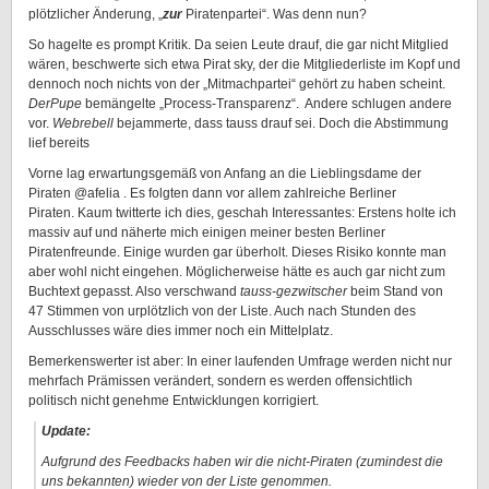
plötzlicher Änderung, „
zur
Piratenpartei“. Was denn nun?
So hagelte es prompt Kritik. Da seien Leute drauf, die gar nicht Mitglied
wären, beschwerte sich etwa Pirat sky, der die Mitgliederliste im Kopf und
dennoch noch nichts von der „Mitmachpartei“ gehört zu haben scheint.
DerPupe
bemängelte „Process-Transparenz“. Andere schlugen andere
vor.
Webrebell
bejammerte, dass tauss drauf sei. Doch die Abstimmung
lief bereits
Vorne lag erwartungsgemäß von Anfang an die Lieblingsdame der
Piraten @afelia . Es folgten dann vor allem zahlreiche Berliner
Piraten. Kaum twitterte ich dies, geschah Interessantes: Erstens holte ich
massiv auf und näherte mich einigen meiner besten Berliner
Piratenfreunde. Einige wurden gar überholt. Dieses Risiko konnte man
aber wohl nicht eingehen. Möglicherweise hätte es auch gar nicht zum
Buchtext gepasst. Also verschwand
tauss-gezwitscher
beim Stand von
47 Stimmen von urplötzlich von der Liste. Auch nach Stunden des
Ausschlusses wäre dies immer noch ein Mittelplatz.
Bemerkenswerter ist aber: In einer laufenden Umfrage werden nicht nur
mehrfach Prämissen verändert, sondern es werden offensichtlich
politisch nicht genehme Entwicklungen korrigiert.
Update:
Aufgrund des Feedbacks haben wir die nicht-Piraten (zumindest die
uns bekannten) wieder von der Liste genommen.