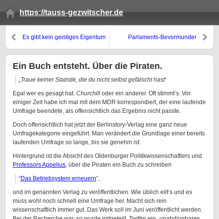
https://tauss-gezwitscher.de
Es gibt kein geistiges Eigentum
Parlaments-Bevormunder
Ein Buch entsteht. Über die Piraten.
„
Traue keiner Statistik, die du nicht selbst gefälscht hast
“
Egal wer es gesagt hat.
Churchill
oder ein anderer. Oft stimmt‘s. Vor
einiger Zeit habe ich mal mit dem MDR korrespondiert, der eine laufende
Umfrage beendete, als offensichtlich das Ergebnis nicht passte.
Doch offensichtlich hat jetzt der Berlinstory-Verlag eine ganz neue
Umfragekategorie eingeführt. Man verändert die Grundlage einer bereits
laufenden Umfrage so lange, bis sie genehm ist.
Hintergrund ist die Absicht des Oldenburger Politikwissenschaftlers und
Professors Appelius
, über die Piraten ein Buch zu schreiben
“
Das Betriebsystem erneuern
“,
und im genannten Verlag zu veröffentlichen. Wie üblich eilt‘s und es
muss wohl noch schnell eine Umfrage her. Macht sich rein
wissenschaftlich immer gut. Das Werk soll im Juni veröffentlicht werden.
Bei der Recherche war, so wurde mitgeteilt, Twitter ein „unabdingbares