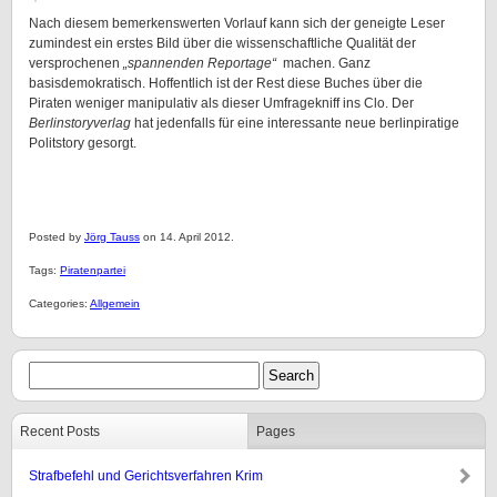
Nach diesem bemerkenswerten Vorlauf kann sich der geneigte Leser
zumindest ein erstes Bild über die wissenschaftliche Qualität der
versprochenen
„spannenden Reportage“
machen. Ganz
basisdemokratisch. Hoffentlich ist der Rest diese Buches über die
Piraten weniger manipulativ als dieser Umfragekniff ins Clo. Der
Berlinstoryverlag
hat jedenfalls für eine interessante neue berlinpiratige
Politstory gesorgt.
Posted by
Jörg Tauss
on 14. April 2012.
Tags:
Piratenpartei
Categories:
Allgemein
Recent Posts
Pages
Strafbefehl und Gerichtsverfahren Krim