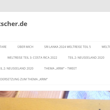
tscher.de
Zum
Inhalt
TARE
ÜBER MICH
SRI LANKA 2024 WELTREISE TEIL 5
WELTR
springen
WELTREISE TEIL 3: COSTA RICA 2022
TEIL 2: NEUSEELAND 2020
EIL 2: NEUSEELAND 2020
THEMA „KRIM“ – TWEET
NDERSETZUNG ZUM THEMA „KRIM“