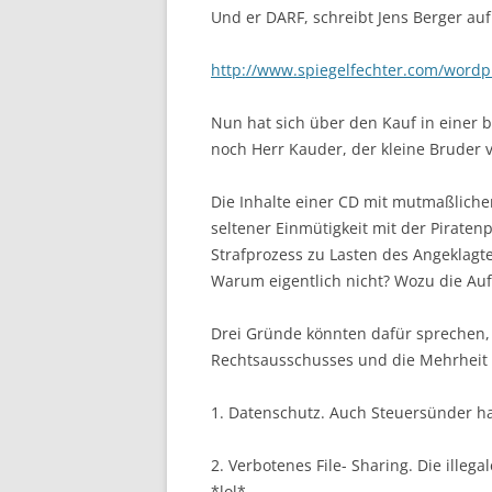
Und er DARF, schreibt Jens Berger au
http://www.spiegelfechter.com/wordp
Nun hat sich über den Kauf in einer 
noch Herr Kauder, der kleine Bruder 
Die Inhalte einer CD mit mutmaßlich
seltener Einmütigkeit mit der Piraten
Strafprozess zu Lasten des Angeklagt
Warum eigentlich nicht? Wozu die Au
Drei Gründe könnten dafür sprechen,
Rechtsausschusses und die Mehrheit i
1. Datenschutz. Auch Steuersünder ha
2. Verbotenes File- Sharing. Die ille
*lol*.