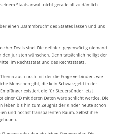
 seinem Staatsanwalt nicht gerade all zu dämlich
ber einen „Dammbruch“ des Staates lassen und uns
lcher Deals sind. Die definiert gegenwärtig niemand.
 den Juristen wünschen. Denn tatsächlich heiligt der
 Mittel im Rechtsstaat und des Rechtsstaats.
Thema auch noch mit der die Frage verbinden, wie
rliche Menschen gibt, die kein Schwarzgeld in der
Empfänger existiert die für Steuersünder jetzt
t einer CD mit deren Daten wäre schlicht wertlos. Die
gen leben bis hin zum Zeugnis der Kinder heute schon
ien und höchst transparenten Raum. Selbst ihre
fgehoben.
 Fluggast oder den ehrlichen Steuerzahler. Die