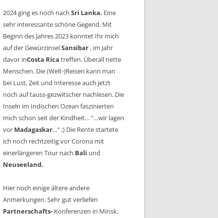
2024 ging es noch nach
Sri Lanka.
Eine
sehr interessante schöne Gegend. Mit
Beginn des Jahres 2023 konntet Ihr mich
auf der Gewürzinsel
Sansibar
, im Jahr
davor in
Costa Rica
treffen. Überall nette
Menschen. Die (Welt-)Reisen kann man
bei Lust, Zeit und Interesse auch jetzt
noch auf tauss-gezwitscher nachlesen. Die
Inseln im Indischen Ozean faszinierten
mich schon seit der Kindheit… “…wir lagen
vor
Madagaskar
…“ ;) Die Rente startete
ich noch rechtzeitig vor Corona mit
einerlängeren Tour nach
Bali
und
Neuseeland.
Hier noch einige ältere andere
Anmerkungen: Sehr gut verliefen
Partnerschafts-
Konferenzen in Minsk.