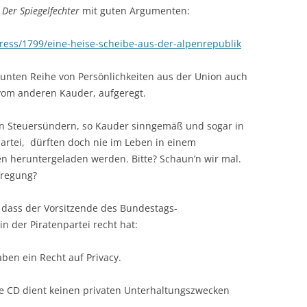
f
Der Spiegelfechter
mit guten Argumenten:
ress/1799/eine-heise-scheibe-aus-der-alpenrepublik
bunten Reihe von Persönlichkeiten aus der Union auch
vom anderen Kauder, aufgeregt.
en Steuersündern, so Kauder sinngemäß und sogar in
partei, dürften doch nie im Leben in einem
en heruntergeladen werden. Bitte? Schaun’n wir mal.
fregung?
 dass der Vorsitzende des Bundestags-
n der Piratenpartei recht hat:
ben ein Recht auf Privacy.
gale CD dient keinen privaten Unterhaltungszwecken