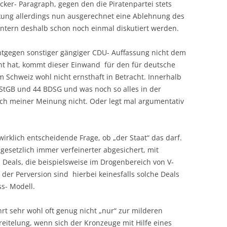
cker- Paragraph, gegen den die Piratenpartei stets
rkung allerdings nun ausgerechnet eine Ablehnung des
iintern deshalb schon noch einmal diskutiert werden.
tgegen sonstiger gängiger CDU- Auffassung nicht dem
nt hat, kommt dieser Einwand für den für deutsche
 Schweiz wohl nicht ernsthaft in Betracht. Innerhalb
 StGB und 44 BDSG und was noch so alles in der
ach meiner Meinung nicht. Oder legt mal argumentativ
 wirklich entscheidende Frage, ob „der Staat“ das darf.
 gesetzlich immer verfeinerter abgesichert, mit
h Deals, die beispielsweise im Drogenbereich von V-
 der Perversion sind hierbei keinesfalls solche Deals
ss- Modell.
hrt sehr wohl oft genug nicht „nur“ zur milderen
ereitelung, wenn sich der Kronzeuge mit Hilfe eines