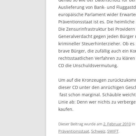
Auslieferung von Bank- und Fluggast
europäische Parlament wider Erwarten 
Präventionsstaat ist es. Die heimlic
Die Zensurinfrastruktur bei Providern
Generalverdacht gegen jeden Bürger 
krimineller Steuerhinterzieher. Ob e
brave Bürger, die zufällig auch ein K
rechtsstaatlichen Verfahren zu klären 
CD die Unschuldsvermutung.
Um auf die Kronzeugen zurückzukomme
dieser CD unter den anrüchigen Ges
fast schon marginal. Schäuble weicht
Linie ab: Denn wer nichts zu verber
kaufen.
Dieser Beitrag wurde am
2. Februar 2010
in
Präventionsstaat
,
Schweiz
,
SWIFT
.