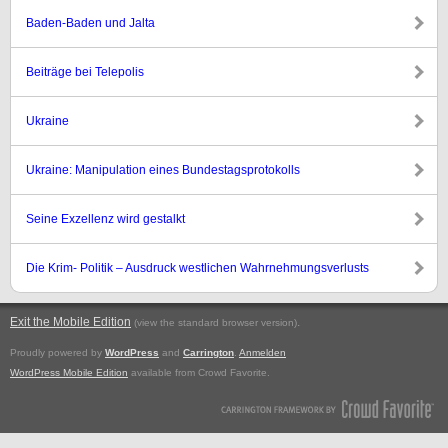
Baden-Baden und Jalta
Beiträge bei Telepolis
Ukraine
Ukraine: Manipulation eines Bundestagsprotokolls
Seine Exzellenz wird gestalkt
Die Krim- Politik – Ausdruck westlichen Wahrnehmungsverlusts
Exit the Mobile Edition
.
(view the standard browser version)
Proudly powered by
WordPress
and
Carrington
.
Anmelden
WordPress Mobile Edition
available from Crowd Favorite.