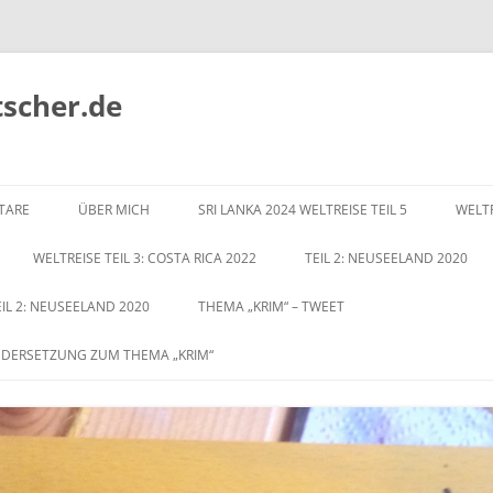
tscher.de
Zum
Inhalt
TARE
ÜBER MICH
SRI LANKA 2024 WELTREISE TEIL 5
WELTR
springen
WELTREISE TEIL 3: COSTA RICA 2022
TEIL 2: NEUSEELAND 2020
EIL 2: NEUSEELAND 2020
THEMA „KRIM“ – TWEET
NDERSETZUNG ZUM THEMA „KRIM“