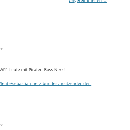
Ungereimtheiten
→
hr
WR1 Leute mit Piraten-Boss Nerz!
leute/sebastian-nerz-bundesvorsitzender-der-
hr