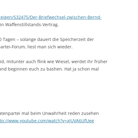
nzeigen/532475/Der-Briefwechsel-zwischen-Bernd-
ein Waffenstillstands-Vertrag.
0 Tagen – solange dauert die Speicherzeit der
partei-Forum, liest man sich wieder.
d, mitunter auch flink wie Wiesel, werdet ihr früher
nd beginnen euch zu bashen. Hat ja schon mal
atenpartei mal beim Unwahrheit reden zusehen
ttp://www.youtube.com/watch?v=aJUVA6UfUeg