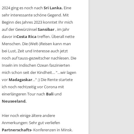
2024 ging es noch nach
Sri Lanka.
Eine
sehr interessante schöne Gegend. Mit
Beginn des Jahres 2023 konntet Ihr mich
auf der Gewürzinsel
Sansibar
, im Jahr
davor in
Costa Rica
treffen. Überall nette
Menschen. Die (Welt-)Reisen kann man
bei Lust, Zeit und Interesse auch jetzt
noch auf tauss-gezwitscher nachlesen. Die
Inseln im Indischen Ozean faszinierten
mich schon seit der Kindheit… “…wir lagen
vor
Madagaskar
…“ ;) Die Rente startete
ich noch rechtzeitig vor Corona mit
einerlängeren Tour nach
Bali
und
Neuseeland.
Hier noch einige ältere andere
Anmerkungen: Sehr gut verliefen
Partnerschafts-
Konferenzen in Minsk.