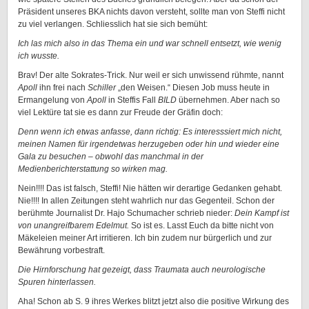
Präsident unseres BKA nichts davon versteht, sollte man von Steffi nicht
zu viel verlangen. Schliesslich hat sie sich bemüht:
Ich las mich also in das Thema ein und war schnell entsetzt, wie wenig
ich wusste.
Brav! Der alte Sokrates-Trick. Nur weil er sich unwissend rühmte, nannt
Apoll
ihn frei nach
Schiller
„den Weisen.“ Diesen Job muss heute in
Ermangelung von
Apoll
in Steffis Fall
BILD
übernehmen. Aber nach so
viel Lektüre tat sie es dann zur Freude der Gräfin doch:
Denn wenn ich etwas anfasse, dann richtig: Es interesssiert mich nicht,
meinen Namen für irgendetwas herzugeben oder hin und wieder eine
Gala zu besuchen – obwohl das manchmal in der
Medienberichterstattung so wirken mag.
Nein!!!! Das ist falsch, Steffi! Nie hätten wir derartige Gedanken gehabt.
Nie!!!! In allen Zeitungen steht wahrlich nur das Gegenteil. Schon der
berühmte Journalist Dr. Hajo Schumacher schrieb nieder:
Dein Kampf ist
von unangreifbarem Edelmut.
So ist es. Lasst Euch da bitte nicht von
Mäkeleien meiner Art irritieren. Ich bin zudem nur bürgerlich und zur
Bewährung vorbestraft.
Die Hirnforschung hat gezeigt, dass Traumata auch neurologische
Spuren hinterlassen.
Aha! Schon ab S. 9 ihres Werkes blitzt jetzt also die positive Wirkung des