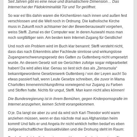
Seit Jahren gibt es eine neue und dramatischere Dimension… Das
Internet hat der Pädokriminalität Tür und Tor geöffnet.
So war es! Bis dahin waren die Kirchentüren nach innen und außen fest
verschlossen und die Welt noch in Ordnung. Die katholische Kirche
muss in Zukunft
noch achtsamer bei der Bewerberauswahl vorgehen
,
weiss Steffi. Zumal es der Computer war. In deren Auswahl muss man
noch sorgfältiger sein. Am besten kein Internet-Zugang für Geistliche!
Und noch ein Problem wird im Buch klar benannt: Steffi versteht nicht,
dass das nach Erkenntnis aller Fachleute sinnlose und wirkungslose
Zugangserschwerungsgesetz des Gatten zu Guttenberg nicht umgesetzt
wurde. An diesem Gesetz soll sie Gerüchten zufolge sogar mitgearbeitet
haben! Da wird alles klar. Genau so liest sich das als „Zensursula“
bekanntgewordene Gesetzeswerk Guttenberg / von der Leyen auch! So
etwas passiert halt, wenn Leute Gesetze schreiben, die zuvor in Mama
Charlottes Inneneinrichtungsfirma vorwiegend nur Zugang zu Farben
und Stoffen hatte. Nichts für ungut, Steffi. Man kann nicht alles können!
Die Bundesregierung ist in ihrem Bemühen, gegen Knderpornografie im
Internet anzugehen, keinen Schritt vorangekommen.
O je. Da langt sie aber zu und da wird sich Karl-Theodor wohl warm
anziehen müssen, wenn er das nächste mal aus Afghanistan heim
kommt! Und falls er und Angela ihr nicht wirklich helfen bedarf es eben
zivilgesellschaftlicher Basisaktiviäten und die Drohung steht im Raum: