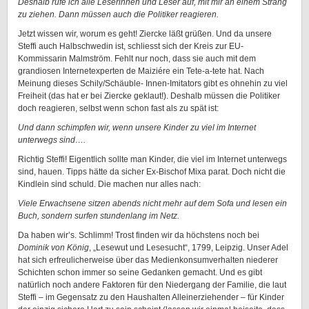
Deshalb rufe ich alle Leserinnen und Leser auf, mit mir an einem Strang
zu ziehen. Dann müssen auch die Politiker reagieren.
Jetzt wissen wir, worum es geht! Ziercke läßt grüßen. Und da unsere
Steffi auch Halbschwedin ist, schliesst sich der Kreis zur EU-
Kommissarin Malmström. Fehlt nur noch, dass sie auch mit dem
grandiosen Internetexperten de Maiziére ein Tete-a-tete hat. Nach
Meinung dieses Schily/Schäuble- Innen-Imitators gibt es ohnehin zu viel
Freiheit (das hat er bei Ziercke geklaut!). Deshalb müssen die Politiker
doch reagieren, selbst wenn schon fast als zu spät ist:
Und dann schimpfen wir, wenn unsere Kinder zu viel im Internet
unterwegs sind….
Richtig Steffi! Eigentlich sollte man Kinder, die viel im Internet unterwegs
sind, hauen. Tipps hätte da sicher Ex-Bischof Mixa parat. Doch nicht die
Kindlein sind schuld. Die machen nur alles nach:
Viele Erwachsene sitzen abends nicht mehr auf dem Sofa und lesen ein
Buch, sondern surfen stundenlang im Netz.
Da haben wir’s. Schlimm! Trost finden wir da höchstens noch bei
Dominik von König
, „Lesewut und Lesesucht“, 1799, Leipzig. Unser Adel
hat sich erfreulicherweise über das Medienkonsumverhalten niederer
Schichten schon immer so seine Gedanken gemacht. Und es gibt
natürlich noch andere Faktoren für den Niedergang der Familie, die laut
Steffi – im Gegensatz zu den Haushalten Alleinerziehender – für Kinder