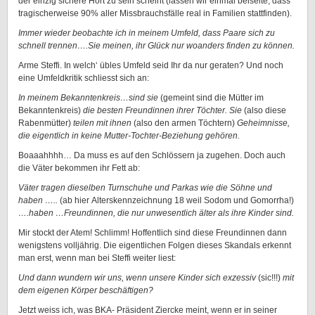
der einzig sichere Hort zu sein scheint (lassen wir einmal beiseite, dass
tragischerweise 90% aller Missbrauchsfälle real in Familien stattfinden).
Immer wieder beobachte ich in meinem Umfeld, dass Paare sich zu
schnell trennen….Sie meinen, ihr Glück nur woanders finden zu können.
Arme Steffi. In welch‘ übles Umfeld seid Ihr da nur geraten? Und noch
eine Umfeldkritik schliesst sich an:
In meinem Bekanntenkreis…sind sie
(gemeint sind die Mütter im
Bekanntenkreis)
die besten Freundinnen ihrer Töchter. Sie
(also diese
Rabenmütter)
teilen mit ihnen
(also den armen Töchtern)
Geheimnisse,
die eigentlich in keine Mutter-Tochter-Beziehung gehören.
Boaaahhhh… Da muss es auf den Schlössern ja zugehen. Doch auch
die Väter bekommen ihr Fett ab:
Väter tragen dieselben Turnschuhe und Parkas wie die Söhne und
haben …..
(ab hier Alterskennzeichnung 18 weil Sodom und Gomorrha!)
….haben …Freundinnen, die nur unwesentlich älter als ihre Kinder sind.
Mir stockt der Atem! Schlimm! Hoffentlich sind diese Freundinnen dann
wenigstens volljährig. Die eigentlichen Folgen dieses Skandals erkennt
man erst, wenn man bei Steffi weiter liest:
Und dann wundern wir uns, wenn unsere Kinder sich exzessiv
(sic!!!)
mit
dem eigenen Körper beschäftigen?
Jetzt weiss ich, was BKA- Präsident Ziercke meint, wenn er in seiner