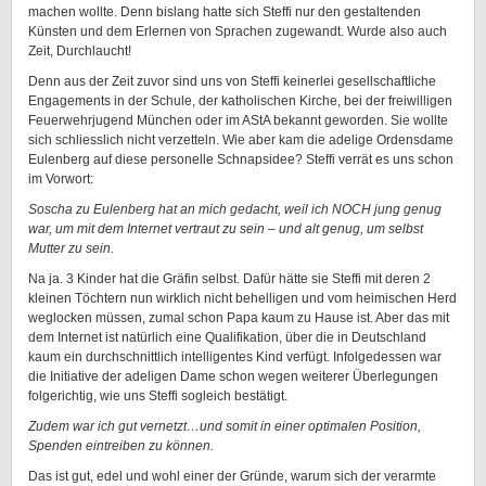
machen wollte. Denn bislang hatte sich Steffi nur den gestaltenden
Künsten und dem Erlernen von Sprachen zugewandt. Wurde also auch
Zeit, Durchlaucht!
Denn aus der Zeit zuvor sind uns von Steffi keinerlei gesellschaftliche
Engagements in der Schule, der katholischen Kirche, bei der freiwilligen
Feuerwehrjugend München oder im AStA bekannt geworden. Sie wollte
sich schliesslich nicht verzetteln. Wie aber kam die adelige Ordensdame
Eulenberg auf diese personelle Schnapsidee? Steffi verrät es uns schon
im Vorwort:
Soscha zu Eulenberg hat an mich gedacht, weil ich NOCH jung genug
war, um mit dem Internet vertraut zu sein – und alt genug, um selbst
Mutter zu sein.
Na ja. 3 Kinder hat die Gräfin selbst. Dafür hätte sie Steffi mit deren 2
kleinen Töchtern nun wirklich nicht behelligen und vom heimischen Herd
weglocken müssen, zumal schon Papa kaum zu Hause ist. Aber das mit
dem Internet ist natürlich eine Qualifikation, über die in Deutschland
kaum ein durchschnittlich intelligentes Kind verfügt. Infolgedessen war
die Initiative der adeligen Dame schon wegen weiterer Überlegungen
folgerichtig, wie uns Steffi sogleich bestätigt.
Zudem war ich gut vernetzt…und somit in einer optimalen Position,
Spenden eintreiben zu können.
Das ist gut, edel und wohl einer der Gründe, warum sich der verarmte