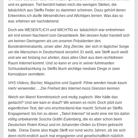
und es gelesen. Tief berührt haben mich die wenigen Stellen, die
tatsächlich aus Steffis Feder zu stammen scheinen. Dazu gehört deren
Erkenntnis
ich durfte Wesentliches und Wichtiges lernen
. Was das so
war, erfahren wir nachstehend.
Doch wie WESENTLICH und WICHTIG es tatsächlich war entnehmen
wir erst einem
Nachwort
zum Gesamtwerk. Bei dessen Autor handelt sich
um keinen Geringeren als um unseren Präsidenten des
Bundeskriminalamts, unser aller
Jörg Ziercke
, der sich in täglicher Sorge
um die Menschen in Deutschland verzehrt. Er weiß, wie Steffi auch weiß
und wie wir bislang nur ahnten, dass alles Übel aus dem rechtsfreien
Raum Internet kommt. Und so kann er uns in seiner fulminanten
Schlussbetrachtung zu Steffis Buch wichtige mediale Dinge in zwei
Kernsätzen vermitteln:
VHS-Videos, Bücher, Magazine und Super8- Filme werden heute kaum
mehr verwendet…..Die Freiheit des Internet muss Grenzen kennen.
Welch ein Mann! Kenntnisreich und mutig zugleich. Wer hätte das
gedacht? Und wie kam er drauf? Wir wissen es nicht. Doch jetzt zum
eigentlichen Text, der uns erschreckend klar macht: Schuld an Steffis
Engagement bis hin zu deren
„Tatort Internet“
ist wohl eine mir bis dahin
völlig unbekannte
Soscha Gräfin Eulenber
g, die es aber schon beim
Deutschen Roten Kreuz
und im
Johanniter-Orden
zu Ehren gebracht
hatte. Diese Dame also fragte Steffi vor rund sechs Jahren, ob sie sich
denn nicht endlich auch mal engagieren und gesellschaftlich nützlich