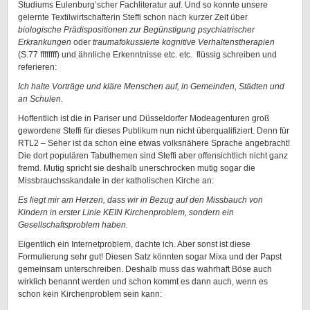
Studiums Eulenburg’scher Fachliteratur auf. Und so konnte unsere
gelernte Textilwirtschafterin Steffi schon nach kurzer Zeit über
biologische Prädispositionen zur Begünstigung psychiatrischer
Erkrankungen
oder
traumafokussierte kognitive Verhaltenstherapien
(S.77 ffffffff) und ähnliche Erkenntnisse etc. etc. flüssig schreiben und
referieren:
Ich halte Vorträge und kläre Menschen auf, in Gemeinden, Städten und
an Schulen.
Hoffentlich ist die in Pariser und Düsseldorfer Modeagenturen groß
gewordene Steffi für dieses Publikum nun nicht überqualifiziert. Denn für
RTL2 – Seher ist da schon eine etwas volksnähere Sprache angebracht!
Die dort populären Tabuthemen sind Steffi aber offensichtlich nicht ganz
fremd. Mutig spricht sie deshalb unerschrocken mutig sogar die
Missbrauchsskandale in der katholischen Kirche an:
Es liegt mir am Herzen, dass wir in Bezug auf den Missbauch von
Kindern in erster Linie KEIN Kirchenproblem, sondern ein
Gesellschaftsproblem haben.
Eigentlich ein Internetproblem, dachte ich. Aber sonst ist diese
Formulierung sehr gut! Diesen Satz könnten sogar Mixa und der Papst
gemeinsam unterschreiben. Deshalb muss das wahrhaft Böse auch
wirklich benannt werden und schon kommt es dann auch, wenn es
schon kein Kirchenproblem sein kann: