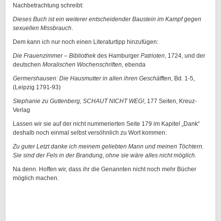
Nachbetrachtung schreibt:
Dieses Buch ist ein weiterer entscheidender Baustein im Kampf gegen
sexuellen Missbrauch
.
Dem kann ich nur noch einen Literaturtipp hinzufügen:
Die Frauenzimmer – Bibliothek
des Hamburger
Patrioten
, 1724, und der
deutschen
Moralischen Wochenschriften,
ebenda
Germershausen: Die Hausmutter in allen ihren Geschäfften,
Bd. 1-5,
(Leipzig 1791-93)
Stephanie zu Guttenberg, SCHAUT NICHT WEG!
, 177 Seiten, Kreuz-
Verlag
Lassen wir sie auf der nicht nummerierten Seite 179 im Kapitel „Dank“
deshalb noch einmal selbst versöhnlich zu Wort kommen:
Zu guter Letzt danke ich meinem geliebten Mann und meinen Töchtern.
Sie sind der Fels in der Brandung, ohne sie wäre alles nicht möglich.
Na denn. Hoffen wir, dass ihr die Genannten nicht noch mehr Bücher
möglich machen.