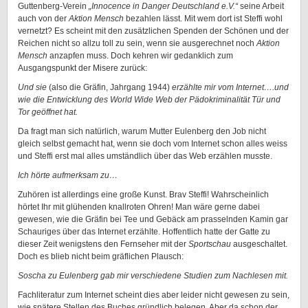
Guttenberg-Verein
„Innocence in Danger Deutschland e.V.“
seine Arbeit
auch von der
Aktion Mensch
bezahlen lässt. Mit wem dort ist Steffi wohl
vernetzt? Es scheint mit den zusätzlichen Spenden der Schönen und der
Reichen nicht so allzu toll zu sein, wenn sie ausgerechnet noch
Aktion
Mensch
anzapfen muss. Doch kehren wir gedanklich zum
Ausgangspunkt der Misere zurück:
Und sie
(also die Gräfin, Jahrgang 1944)
erzählte mir vom Internet….und
wie die Entwicklung des World Wide Web der Pädokriminalität Tür und
Tor geöffnet hat.
Da fragt man sich natürlich, warum Mutter Eulenberg den Job nicht
gleich selbst gemacht hat, wenn sie doch vom Internet schon alles weiss
und Steffi erst mal alles umständlich über das Web erzählen musste.
Ich hörte aufmerksam zu…
Zuhören ist allerdings eine große Kunst. Brav Steffi! Wahrscheinlich
hörtet Ihr mit glühenden knallroten Ohren! Man wäre gerne dabei
gewesen, wie die Gräfin bei Tee und Gebäck am prasselnden Kamin gar
Schauriges über das Internet erzählte. Hoffentlich hatte der Gatte zu
dieser Zeit wenigstens den Fernseher mit der
Sportschau
ausgeschaltet.
Doch es blieb nicht beim gräflichen Plausch:
Soscha zu Eulenberg gab mir verschiedene Studien zum Nachlesen mit.
Fachliteratur zum Internet scheint dies aber leider nicht gewesen zu sein,
wie spätere Stellen des Buches gründlich belegen. Aber da schon der