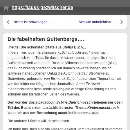
https://tauss-gezwitscher.de
Nichts ist schwieriger…..
Ach wie unbelehrbar…..
Die fabelhaften Guttenbergs….
..heute: Die schönsten Zitate aus
Steffis
Buch…
In deren wichtigem Erstlingswerk
„Schaut nicht weg“
finden sich
unglaublich viele Tipps für das praktische Leben, die eigentlich mehr
Aufmerksamkeit verdienen. Da viele Mitmenschen und twitterer (pfui!)
das Buch bislang oberflächlich nur danach bewertet haben, welch‘
teilweise hanebüchenen Unfug die Autorin
Freifrau Stephanie zu
Guttenberg
, geborene
von Bismarck-Schönhausen
zum Thema Internet
von der leider nur bürgerlichen Journalistin
Anne Ev Ustorf
niederschreiben liess, fehlte bislang die wichtige Betrachtung zu den
schönen und literarischen Seiten des Werkes.
Den von der Sozialpädagogin
Sabine Dietrich
geschriebenen seriösen
Teil des Buches zum tatsächlich ernsten Thema
Kindesmissbrauch
lasse ich aus der Betrachtung ausdrücklich einmal aus.
Die anderen Lücken will ich schliessen.
Ich habe das Buch also via Amazon gekauft, vom Paketdienst bekommen