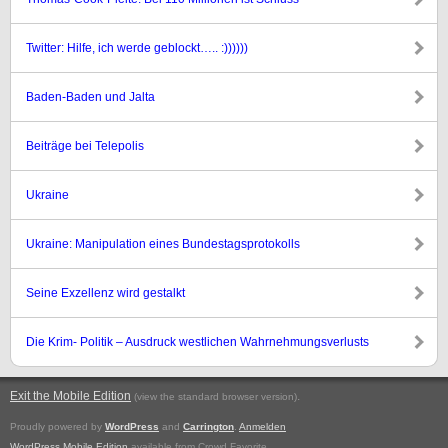
Twitter: Hilfe, ich werde geblockt….. :))))))
Baden-Baden und Jalta
Beiträge bei Telepolis
Ukraine
Ukraine: Manipulation eines Bundestagsprotokolls
Seine Exzellenz wird gestalkt
Die Krim- Politik – Ausdruck westlichen Wahrnehmungsverlusts
Exit the Mobile Edition
.
(view the standard browser version)
Proudly powered by
WordPress
and
Carrington
.
Anmelden
WordPress Mobile Edition
available from Crowd Favorite.