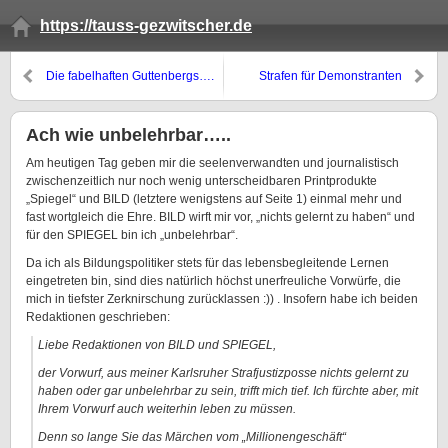
https://tauss-gezwitscher.de
Die fabelhaften Guttenbergs….
Strafen für Demonstranten
Ach wie unbelehrbar…..
Am heutigen Tag geben mir die seelenverwandten und journalistisch
zwischenzeitlich nur noch wenig unterscheidbaren Printprodukte
„Spiegel“ und BILD (letztere wenigstens auf Seite 1) einmal mehr und
fast wortgleich die Ehre. BILD wirft mir vor, „nichts gelernt zu haben“ und
für den SPIEGEL bin ich „unbelehrbar“.
Da ich als Bildungspolitiker stets für das lebensbegleitende Lernen
eingetreten bin, sind dies natürlich höchst unerfreuliche Vorwürfe, die
mich in tiefster Zerknirschung zurücklassen :)) . Insofern habe ich beiden
Redaktionen geschrieben:
Liebe Redaktionen von BILD und SPIEGEL,
der Vorwurf, aus meiner Karlsruher Strafjustizposse nichts gelernt zu
haben oder gar unbelehrbar zu sein, trifft mich tief. Ich fürchte aber, mit
Ihrem Vorwurf auch weiterhin leben zu müssen.
Denn so lange Sie das Märchen vom „Millionengeschäft“