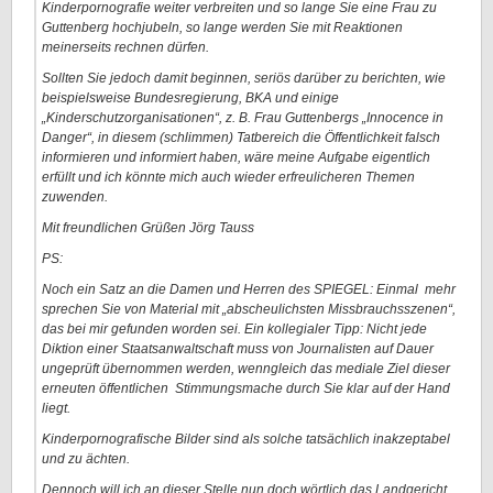
Kinderpornografie weiter verbreiten und so lange Sie eine Frau zu
Guttenberg hochjubeln, so lange werden Sie mit Reaktionen
meinerseits rechnen dürfen.
Sollten Sie jedoch damit beginnen, seriös darüber zu berichten, wie
beispielsweise Bundesregierung, BKA und einige
„Kinderschutzorganisationen“, z. B. Frau Guttenbergs „Innocence in
Danger“, in diesem (schlimmen) Tatbereich die Öffentlichkeit falsch
informieren und informiert haben, wäre meine Aufgabe eigentlich
erfüllt und ich könnte mich auch wieder erfreulicheren Themen
zuwenden.
Mit freundlichen Grüßen
Jörg Tauss
PS:
Noch ein Satz an die Damen und Herren des SPIEGEL: Einmal mehr
sprechen Sie von Material mit „abscheulichsten Missbrauchsszenen“,
das bei mir gefunden worden sei. Ein kollegialer Tipp: Nicht jede
Diktion einer Staatsanwaltschaft muss von Journalisten auf Dauer
ungeprüft übernommen werden, wenngleich das mediale Ziel dieser
erneuten öffentlichen Stimmungsmache durch Sie klar auf der Hand
liegt.
Kinderpornografische Bilder sind als solche tatsächlich inakzeptabel
und zu ächten.
Dennoch will ich an dieser Stelle nun doch wörtlich das Landgericht