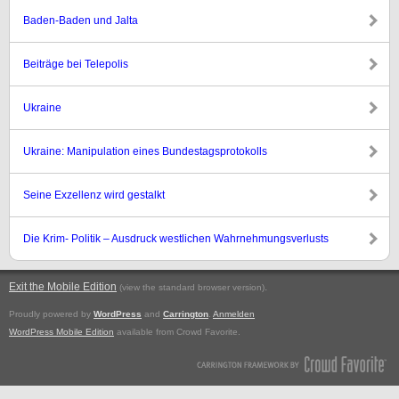
Baden-Baden und Jalta
Beiträge bei Telepolis
Ukraine
Ukraine: Manipulation eines Bundestagsprotokolls
Seine Exzellenz wird gestalkt
Die Krim- Politik – Ausdruck westlichen Wahrnehmungsverlusts
Exit the Mobile Edition
.
(view the standard browser version)
Proudly powered by
WordPress
and
Carrington
.
Anmelden
WordPress Mobile Edition
available from Crowd Favorite.