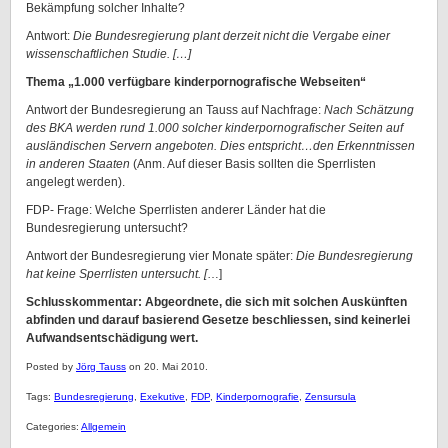
Bekämpfung solcher Inhalte?
Antwort:
Die Bundesregierung plant derzeit nicht die Vergabe einer
wissenschaftlichen Studie. […]
Thema „1.000 verfügbare kinderpornografische Webseiten“
Antwort der Bundesregierung an Tauss auf Nachfrage:
Nach Schätzung
des BKA werden rund 1.000 solcher kinderpornografischer Seiten auf
ausländischen Servern angeboten. Dies entspricht…den Erkenntnissen
in anderen Staaten
(Anm. Auf dieser Basis sollten die Sperrlisten
angelegt werden).
FDP- Frage: Welche Sperrlisten anderer Länder hat die
Bundesregierung untersucht?
Antwort der Bundesregierung vier Monate später:
Die Bundesregierung
hat keine Sperrlisten untersucht. [
…]
Schlusskommentar: Abgeordnete, die sich mit solchen Auskünften
abfinden und darauf basierend Gesetze beschliessen, sind keinerlei
Aufwandsentschädigung wert.
Posted by
Jörg Tauss
on 20. Mai 2010.
Tags:
Bundesregierung
,
Exekutive
,
FDP
,
Kinderpornografie
,
Zensursula
Categories:
Allgemein