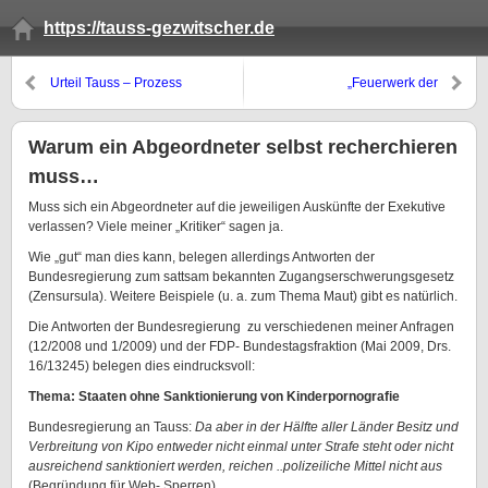
https://tauss-gezwitscher.de
Urteil Tauss – Prozess
„Feuerwerk der
Staatsanwaltschaft“
Warum ein Abgeordneter selbst recherchieren
muss…
Muss sich ein Abgeordneter auf die jeweiligen Auskünfte der Exekutive
verlassen? Viele meiner „Kritiker“ sagen ja.
Wie „gut“ man dies kann, belegen allerdings Antworten der
Bundesregierung zum sattsam bekannten Zugangserschwerungsgesetz
(Zensursula). Weitere Beispiele (u. a. zum Thema Maut) gibt es natürlich.
Die Antworten der Bundesregierung zu verschiedenen meiner Anfragen
(12/2008 und 1/2009) und der FDP- Bundestagsfraktion (Mai 2009, Drs.
16/13245) belegen dies eindrucksvoll:
Thema: Staaten ohne Sanktionierung von Kinderpornografie
Bundesregierung an Tauss:
Da aber in der Hälfte aller Länder Besitz und
Verbreitung von Kipo entweder nicht einmal unter Strafe steht oder nicht
ausreichend sanktioniert werden, reichen ..polizeiliche Mittel nicht aus
(Begründung für Web- Sperren).