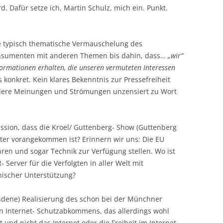
d. Dafür setze ich, Martin Schulz, mich ein. Punkt.
e typisch thematische Vermauschelung des
nsumenten mit anderen Themen bis dahin, dass…
„wir“
formationen erhalten, die unseren vermuteten Interessen
 konkret. Kein klares Bekenntnis zur Pressefreiheit
andere Meinungen und Strömungen unzensiert zu Wort
ission, dass die Kroel/ Guttenberg- Show (Guttenberg
ter vorangekommen ist? Erinnern wir uns: Die EU
hren und sogar Technik zur Verfügung stellen. Wo ist
- Server für die Verfolgten in aller Welt mit
nischer Unterstützung?
tandene) Realisierung des schon bei der Münchner
en Internet- Schutzabkommens, das allerdings wohl
 und nicht das Internet oder die Freiheit im Internet