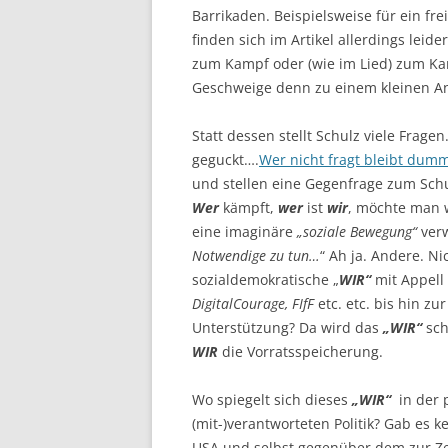
Barrikaden. Beispielsweise für ein fre
finden sich im Artikel allerdings leid
zum Kampf oder (wie im Lied) zum Kam
Geschweige denn zu einem kleinen An
Statt dessen stellt Schulz viele Fragen
geguckt….
Wer nicht fragt bleibt dum
und stellen eine Gegenfrage zum Sc
Wer
kämpft,
wer
ist
wir
, möchte man w
eine imaginäre
„soziale Bewegung“
ver
Notwendige zu tun…
“ Ah ja. Andere. Ni
sozialdemokratische „
WIR“
mit Appell
DigitalCourage, FIfF
etc. etc. bis hin zu
Unterstützung? Da wird das
„WIR“
sch
WIR
die Vorratsspeicherung.
Wo spiegelt sich dieses
„WIR“
in der p
(mit-)verantworteten Politik? Gab es 
USA und selbst gegenüber dem zur Zei