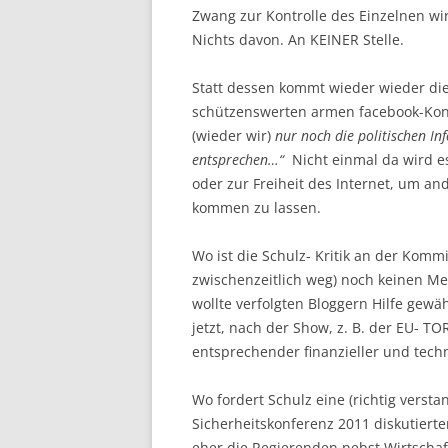
Zwang zur Kontrolle des Einzelnen wir
Nichts davon. An KEINER Stelle.
Statt dessen kommt wieder wieder di
schützenswerten armen facebook-Ko
(wieder wir)
nur noch die politischen In
entsprechen…“
Nicht einmal da wird es
oder zur Freiheit des Internet, um 
kommen zu lassen.
Wo ist die Schulz- Kritik an der Komm
zwischenzeitlich weg) noch keinen Me
wollte verfolgten Bloggern Hilfe gewä
jetzt, nach der Show, z. B. der EU- TOR
entsprechender finanzieller und tech
Wo fordert Schulz eine (richtig vers
Sicherheitskonferenz 2011 diskutiert
eher die Regierenden nebst Wirtschaft