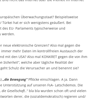
europäischen Überwachungsstaat? Beispielsweise
/ Türkei hat er sich wenigstens geäußert. Bei
t des EU- Parlaments typischerweise und
as werden.
r neue elektronische Grenzen? Also mal gegen die
 immer mehr Daten im kontrollfreien Austausch der
und mit den USA? Also mal KONKRET gegen die von ihm
n Sicherheit“
, welche aber tägliche Realität der
Wo geht Schulz die Verursacher an und benennt sie?
s)
„die Bewegung“
Pflöcke einschlagen. A ja. Dann
che Unterstützung auf unseren FsA- Latschdemos. Die
, die Gesellschaft..
“ bla bla wurden schon oft und vielen
Antworten derer, die (sozialdemokratisch) regieren und/