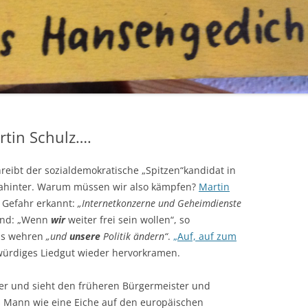
rtin Schulz….
hreibt der sozialdemokratische „Spitzen“kandidat in
 dahinter. Warum müssen wir also kämpfen?
Martin
e Gefahr erkannt:
„Internetkonzerne und Geheimdienste
Und: „Wenn
wir
weiter frei sein wollen“, so
s wehren
„und
unsere
Politik ändern“
.
„Auf, auf zum
ürdiges Liedgut wieder hervorkramen.
er und sieht den früheren Bürgermeister und
s Mann wie eine Eiche auf den europäischen