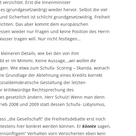
 verzichtet. Erst die Innenminister
s (grundgesetzwidrig) wieder hervor. Selbst die viel
und Sicherheit ist schlicht grundgesetzwidrig. Freiheit
ichten. Das aber kommt dem europäischen
 dessen wieder nur Fragen und keine Position des Herrn
Wasser tragen will. Nur nicht festlegen…
kleineren Details, wie bei den von ihm
bt er im Mimimi. Keine Aussage,
„wir wollen die
agen. Wie etwa zum Schufa- Scoring – Skanda, wonach
ie Grundlage der Ablehnung eines Kredits korrekt
ozialdemokratische Gestaltung der letzten
ur kritikwürdige Rechtsprechung des
ies gesetzlich ändern, Herr Schulz! Wenn man denn
trieb 2008 und 2009 statt dessen Schufa- Lobyismus,
s „die Gesellschaft“ die Freiheitsdebatte erst noch
ätestens hier konkret werden können. Er
könnte
sagen,
„vernünftigem“ Verhalten vorn Versicherten eben kein