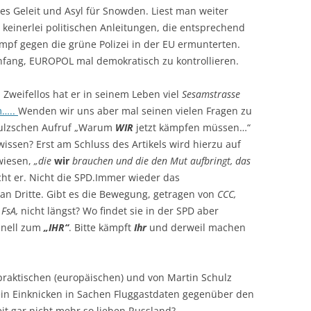
ies Geleit und Asyl für Snowden. Liest man weiter
er keinerlei politischen Anleitungen, die entsprechend
pf gegen die grüne Polizei in der EU ermunterten.
fang, EUROPOL mal demokratisch zu kontrollieren.
. Zweifellos hat er in seinem Leben viel
Sesamstrasse
m…..
Wenden wir uns aber mal seinen vielen Fragen zu
hulzschen Aufruf „Warum
WIR
jetzt kämpfen müssen…“
issen? Erst am Schluss des Artikels wird hierzu auf
wiesen,
„die
wir
brauchen und die den Mut aufbringt, das
cht er. Nicht die SPD.
Immer wieder das
 an Dritte. Gibt es die Bewegung, getragen von
CCC,
r
FsA,
nicht längst? Wo findet sie in der SPD aber
nell zum
„IHR“
. Bitte kämpft
Ihr
und derweil machen
raktischen (europäischen) und von Martin Schulz
kein Einknicken in Sachen Fluggastdaten gegenüber den
t gar nicht mehr so lieben Russland?