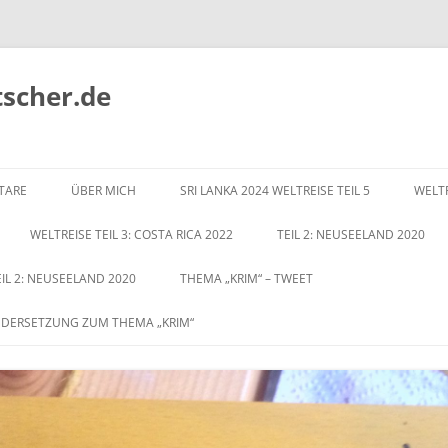
tscher.de
Zum
Inhalt
TARE
ÜBER MICH
SRI LANKA 2024 WELTREISE TEIL 5
WELTR
springen
WELTREISE TEIL 3: COSTA RICA 2022
TEIL 2: NEUSEELAND 2020
EIL 2: NEUSEELAND 2020
THEMA „KRIM“ – TWEET
NDERSETZUNG ZUM THEMA „KRIM“