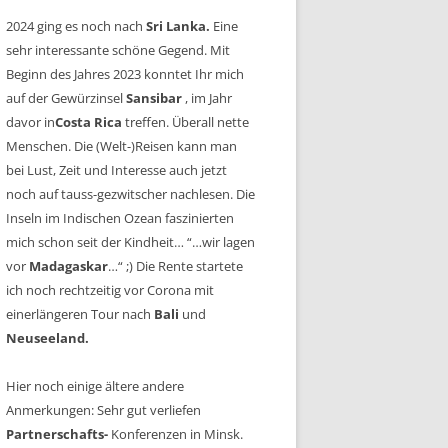
2024 ging es noch nach
Sri Lanka.
Eine
sehr interessante schöne Gegend. Mit
Beginn des Jahres 2023 konntet Ihr mich
auf der Gewürzinsel
Sansibar
, im Jahr
davor in
Costa Rica
treffen. Überall nette
Menschen. Die (Welt-)Reisen kann man
bei Lust, Zeit und Interesse auch jetzt
noch auf tauss-gezwitscher nachlesen. Die
Inseln im Indischen Ozean faszinierten
mich schon seit der Kindheit… “…wir lagen
vor
Madagaskar
…“ ;) Die Rente startete
ich noch rechtzeitig vor Corona mit
einerlängeren Tour nach
Bali
und
Neuseeland.
Hier noch einige ältere andere
Anmerkungen: Sehr gut verliefen
Partnerschafts-
Konferenzen in Minsk.