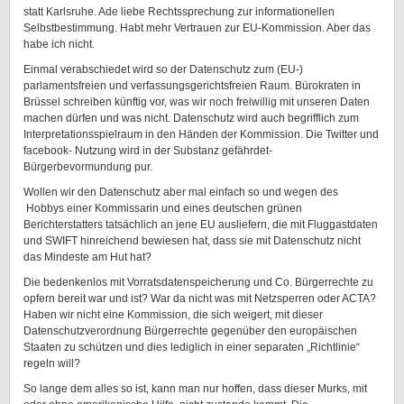
statt Karlsruhe. Ade liebe Rechtssprechung zur informationellen
Selbstbestimmung. Habt mehr Vertrauen zur EU-Kommission. Aber das
habe ich nicht.
Einmal verabschiedet wird so der Datenschutz zum (EU-)
parlamentsfreien und verfassungsgerichtsfreien Raum. Bürokraten in
Brüssel schreiben künftig vor, was wir noch freiwillig mit unseren Daten
machen dürfen und was nicht. Datenschutz wird auch begrifflich zum
Interpretationsspielraum in den Händen der Kommission. Die Twitter und
facebook- Nutzung wird in der Substanz gefährdet-
Bürgerbevormundung pur.
Wollen wir den Datenschutz aber mal einfach so und wegen des
Hobbys einer Kommissarin und eines deutschen grünen
Berichterstatters tatsächlich an jene EU ausliefern, die mit Fluggastdaten
und SWIFT hinreichend bewiesen hat, dass sie mit Datenschutz nicht
das Mindeste am Hut hat?
Die bedenkenlos mit Vorratsdatenspeicherung und Co. Bürgerrechte zu
opfern bereit war und ist? War da nicht was mit Netzsperren oder ACTA?
Haben wir nicht eine Kommission, die sich weigert, mit dieser
Datenschutzverordnung Bürgerrechte gegenüber den europäischen
Staaten zu schützen und dies lediglich in einer separaten „Richtlinie“
regeln will?
So lange dem alles so ist, kann man nur hoffen, dass dieser Murks, mit