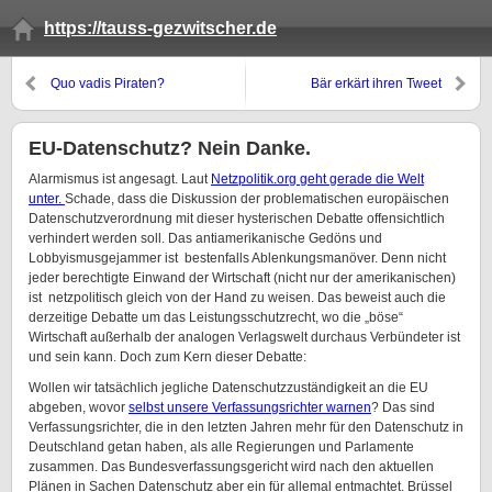
https://tauss-gezwitscher.de
Quo vadis Piraten?
Bär erkärt ihren Tweet
EU-Datenschutz? Nein Danke.
Alarmismus ist angesagt. Laut
Netzpolitik.org geht gerade die Welt
unter.
Schade, dass die Diskussion der problematischen europäischen
Datenschutzverordnung mit dieser hysterischen Debatte offensichtlich
verhindert werden soll. Das antiamerikanische Gedöns und
Lobbyismusgejammer ist bestenfalls Ablenkungsmanöver. Denn nicht
jeder berechtigte Einwand der Wirtschaft (nicht nur der amerikanischen)
ist netzpolitisch gleich von der Hand zu weisen. Das beweist auch die
derzeitige Debatte um das Leistungsschutzrecht, wo die „böse“
Wirtschaft außerhalb der analogen Verlagswelt durchaus Verbündeter ist
und sein kann. Doch zum Kern dieser Debatte:
Wollen wir tatsächlich jegliche Datenschutzzuständigkeit an die EU
abgeben, wovor
selbst unsere Verfassungsrichter warnen
? Das sind
Verfassungsrichter, die in den letzten Jahren mehr für den Datenschutz in
Deutschland getan haben, als alle Regierungen und Parlamente
zusammen. Das Bundesverfassungsgericht wird nach den aktuellen
Plänen in Sachen Datenschutz aber ein für allemal entmachtet. Brüssel