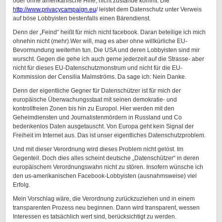
oder ohne amerikanische Hilfe, nicht zustande kommt. Die
http://www.privacycampaign.eu
/ leistet dem Datenschutz unter Verweis
auf böse Lobbyisten bestenfalls einen Bärendienst.
Denn der „Feind“ heißt für mich nicht facebook. Daran beteilige ich mich
ohnehin nicht (mehr).Wer will, mag es aber ohne willkürliche EU-
Bevormundung weiterhin tun. Die USA und deren Lobbyisten sind mir
wurscht. Gegen die gehe ich auch gerne jederzeit auf die Strasse- aber
nicht für dieses EU-Datenschutzmonstrum und nicht für die EU-
Kommission der Censilia Malmströms. Da sage ich: Nein Danke.
Denn der eigentliche Gegner für Datenschützer ist für mich der
europäische Überwachungsstaat mit seinen demokratie- und
kontrollfreien Zonen bis hin zu Europol. Hier werden mit den
Geheimdiensten und Journalistenmördern in Russland und Co
bedenkenlos Daten ausgetauscht. Von Europa geht kein Signal der
Freiheit im Internet aus. Das ist unser eigentliches Datenschutzproblem.
Und mit dieser Verordnung wird dieses Problem nicht gelöst. Im
Gegenteil. Doch dies alles scheint deutsche „Datenschützer“ in deren
europäischem Verordnungswahn nicht zu stören. Insofern wünsche ich
den us-amerikanischen Facebook-Lobbyisten (ausnahmsweise) viel
Erfolg.
Mein Vorschlag wäre, die Verordnung zurückzuziehen und in einem
transparenten Prozess neu beginnen. Dann wird transparent, wessen
Interessen es tatsächlich wert sind, berücksichtigt zu werden.