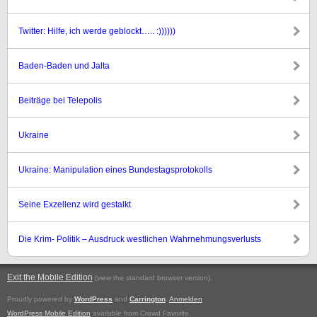
Twitter: Hilfe, ich werde geblockt….. :))))))
Baden-Baden und Jalta
Beiträge bei Telepolis
Ukraine
Ukraine: Manipulation eines Bundestagsprotokolls
Seine Exzellenz wird gestalkt
Die Krim- Politik – Ausdruck westlichen Wahrnehmungsverlusts
Exit the Mobile Edition
.
(view the standard browser version)
Proudly powered by
WordPress
and
Carrington
.
Anmelden
WordPress Mobile Edition
available from Crowd Favorite.