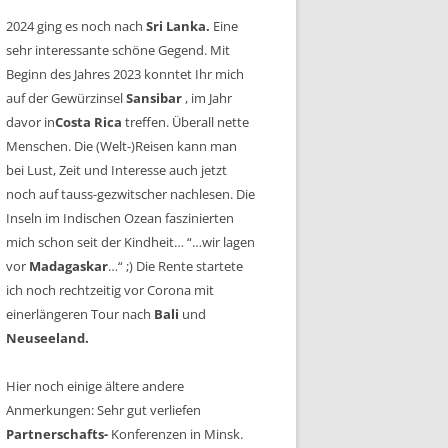
2024 ging es noch nach
Sri Lanka.
Eine
sehr interessante schöne Gegend. Mit
Beginn des Jahres 2023 konntet Ihr mich
auf der Gewürzinsel
Sansibar
, im Jahr
davor in
Costa Rica
treffen. Überall nette
Menschen. Die (Welt-)Reisen kann man
bei Lust, Zeit und Interesse auch jetzt
noch auf tauss-gezwitscher nachlesen. Die
Inseln im Indischen Ozean faszinierten
mich schon seit der Kindheit… “…wir lagen
vor
Madagaskar
…“ ;) Die Rente startete
ich noch rechtzeitig vor Corona mit
einerlängeren Tour nach
Bali
und
Neuseeland.
Hier noch einige ältere andere
Anmerkungen: Sehr gut verliefen
Partnerschafts-
Konferenzen in Minsk.