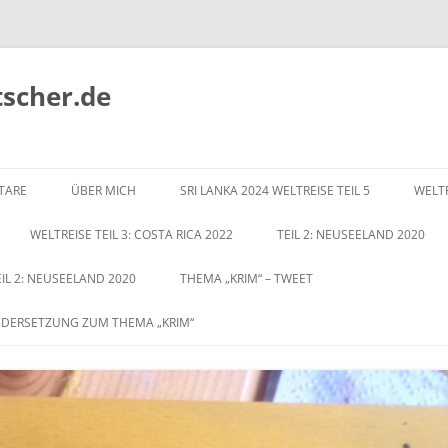
tscher.de
Zum
Inhalt
TARE
ÜBER MICH
SRI LANKA 2024 WELTREISE TEIL 5
WELTR
springen
WELTREISE TEIL 3: COSTA RICA 2022
TEIL 2: NEUSEELAND 2020
EIL 2: NEUSEELAND 2020
THEMA „KRIM“ – TWEET
NDERSETZUNG ZUM THEMA „KRIM“