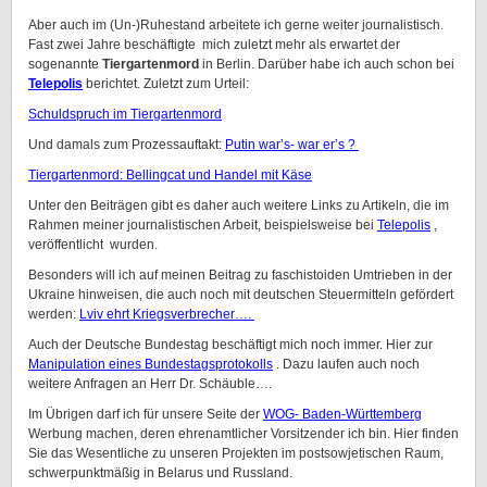
Aber auch im (Un-)Ruhestand arbeitete ich gerne weiter journalistisch.
Fast zwei Jahre beschäftigte mich zuletzt mehr als erwartet der
sogenannte
Tiergartenmord
in Berlin. Darüber habe ich auch schon bei
Telepolis
berichtet. Zuletzt zum Urteil:
Schuldspruch im Tiergartenmord
Und damals zum Prozessauftakt:
Putin war’s- war er’s ?
Tiergartenmord: Bellingcat und Handel mit Käse
Unter den Beiträgen gibt es daher auch weitere Links zu Artikeln, die im
Rahmen meiner journalistischen Arbeit, beispielsweise bei
Telepolis
,
veröffentlicht wurden.
Besonders will ich auf meinen Beitrag zu faschistoiden Umtrieben in der
Ukraine hinweisen, die auch noch mit deutschen Steuermitteln gefördert
werden:
Lviv ehrt Kriegsverbrecher….
Auch der Deutsche Bundestag beschäftigt mich noch immer. Hier zur
Manipulation eines Bundestagsprotokolls
. Dazu laufen auch noch
weitere Anfragen an Herr Dr. Schäuble….
Im Übrigen darf ich für unsere Seite der
WOG- Baden-Württemberg
Werbung machen, deren ehrenamtlicher Vorsitzender ich bin. Hier finden
Sie das Wesentliche zu unseren Projekten im postsowjetischen Raum,
schwerpunktmäßig in Belarus und Russland.