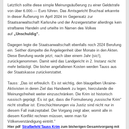
Letztlich sollte diese simple Meinungsäußerung zu einer Geldstrafe
von über 6.000.— Euro führen. Das Amtsgericht Bruchsal erkannte
in dieser Äußerung im April 2024 im Gegensatz zur
Staatsanwaltschaft Karlsruhe und der Anzeigerstatter allerdings kein
strafbares Handeln und urteilte im Namen des Volkes
auf
„Unschuldig“.
Dagegen legte die Staatsanwaltschaft ebenfalls noch 2024 Berufung
ein. Seither dümpelte die Angelegenheit über Monate in den Akten.
Diese Berufung wurde jetzt, nach über einem Jahr (sic!),
zurückgenommen. Damit wird das Landgericht in 2. Instanz nicht
mehr belästigt. Die bisher angefallenen Kosten werden Tauss aus
der Staatskasse zurückerstattet.
Tauss: „Das ist erfreulich. Es ist wichtig, den blaugelben Ukraine-
Aktivisten in deren Ziel das Handwerk zu legen, hierzulande die
Meinungsfreiheit weiter einzuschränken. Die Krim ist historisch
russisch geprägt. Es ist gut, dass die Formulierung „russische Krim“
nicht strafbar ist. Einschüchterungen via Justiz sind nicht nur in
diesem Fall inakzeptabel. Der Vorgang zeigt aber, womit alle in
diesem Konflikt rechnen müssen, wenn man für
Völkerverständigung eintritt.“
Hier pdf
Strafbefehl Tauss Krim
zum bisherigen Gesamtvorgang mit