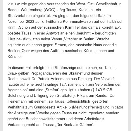
2013 wurde gegen den Vorsitzenden der West- Ost- Gesellschaft in
Baden- Württemberg (WOG) Jörg Tauss, Kraichtal, ein
Strafverfahren eingeleitet. Es ging um den folgenden Satz im
November 2023 auf x- twitter zu Kommunalwahlen auf der Halbinsel
Krim: „Schon auf der
lief das damals korrekt ab“,
russischen Krim
postete Tauss in einer Antwort an einen „berühmt – berüchtigten
Ukraine- Aktivisten nebst Verein „Vitsche“ in Berlin“. Vitsche
agitierte auch schon gegen Firmen, das russische Haus oder die
Berliner Oper wegen des Auftritts russischer Künstlerinnen und
Künstler.
In diesem Fall erfolgte eine Strafanzeige durch einen, so Tauss,
„blau- gelben Propagandaverein der Ukraine“ und dessen
Rechtsanwalt Dr. Patrick Heinemann aus Freiburg. Der Vorwurf
lautete auf eine „rechtswidrige Tat“, namentlich „ein Verbrechen der
Aggression“ und eine „Straftat“ gebilligt zu haben (§ 140 StGB-
Belohnung und Billigung von Straftaten). Pikant am Rande: Dr.
mit seinem, so Tauss, „offensichtlich gestörten
Heinemann
Verhältnis zum Grundgesetz Artikel 5 (Meinungsfreiheit) und Initiator
der Anzeige von Vitsche gegen Tauss ist nicht irgendwer, sondern
gehört der Bundesanwaltskammer und deren Arbeitskreis
Verfassungrecht an. Tauss: „Der Bock als Gärtner“.