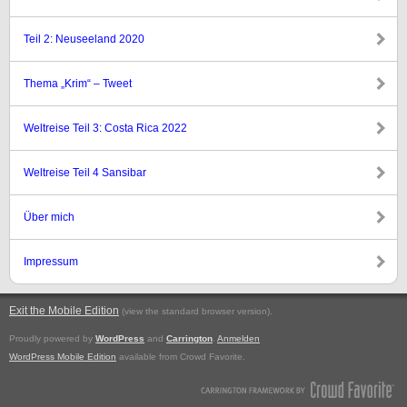
Teil 2: Neuseeland 2020
Thema „Krim“ – Tweet
Weltreise Teil 3: Costa Rica 2022
Weltreise Teil 4 Sansibar
Über mich
Impressum
Exit the Mobile Edition
.
(view the standard browser version)
Proudly powered by
WordPress
and
Carrington
.
Anmelden
WordPress Mobile Edition
available from Crowd Favorite.