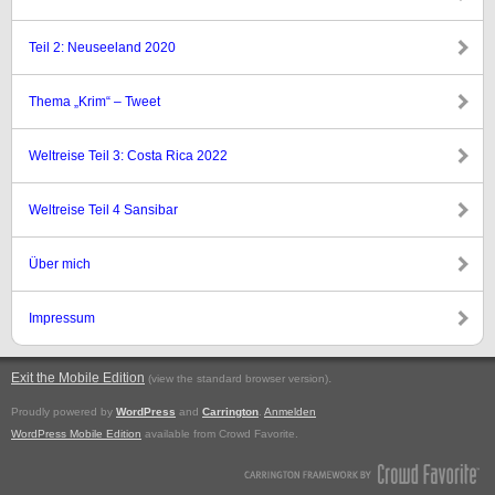
Teil 2: Neuseeland 2020
Thema „Krim“ – Tweet
Weltreise Teil 3: Costa Rica 2022
Weltreise Teil 4 Sansibar
Über mich
Impressum
Exit the Mobile Edition
.
(view the standard browser version)
Proudly powered by
WordPress
and
Carrington
.
Anmelden
WordPress Mobile Edition
available from Crowd Favorite.