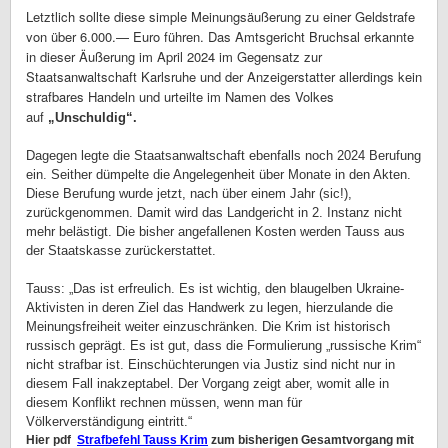
Letztlich sollte diese simple Meinungsäußerung zu einer Geldstrafe
von über 6.000.— Euro führen. Das Amtsgericht Bruchsal erkannte
in dieser Äußerung im April 2024 im Gegensatz zur
Staatsanwaltschaft Karlsruhe und der Anzeigerstatter allerdings kein
strafbares Handeln und urteilte im Namen des Volkes
auf
„Unschuldig“.
Dagegen legte die Staatsanwaltschaft ebenfalls noch 2024 Berufung
ein. Seither dümpelte die Angelegenheit über Monate in den Akten.
Diese Berufung wurde jetzt, nach über einem Jahr (sic!),
zurückgenommen. Damit wird das Landgericht in 2. Instanz nicht
mehr belästigt. Die bisher angefallenen Kosten werden Tauss aus
der Staatskasse zurückerstattet.
Tauss: „Das ist erfreulich. Es ist wichtig, den blaugelben Ukraine-
Aktivisten in deren Ziel das Handwerk zu legen, hierzulande die
Meinungsfreiheit weiter einzuschränken. Die Krim ist historisch
russisch geprägt. Es ist gut, dass die Formulierung „russische Krim“
nicht strafbar ist. Einschüchterungen via Justiz sind nicht nur in
diesem Fall inakzeptabel. Der Vorgang zeigt aber, womit alle in
diesem Konflikt rechnen müssen, wenn man für
Völkerverständigung eintritt.“
Hier pdf
Strafbefehl Tauss Krim
zum bisherigen Gesamtvorgang mit