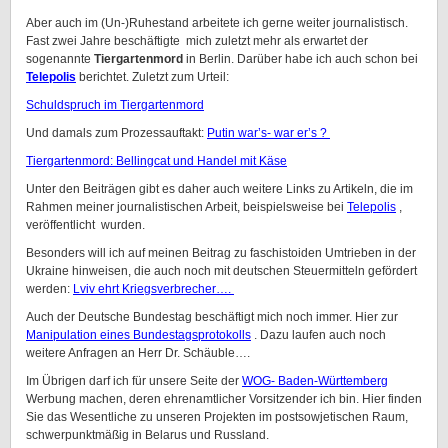
Aber auch im (Un-)Ruhestand arbeitete ich gerne weiter journalistisch.
Fast zwei Jahre beschäftigte mich zuletzt mehr als erwartet der
sogenannte
Tiergartenmord
in Berlin. Darüber habe ich auch schon bei
Telepolis
berichtet. Zuletzt zum Urteil:
Schuldspruch im Tiergartenmord
Und damals zum Prozessauftakt:
Putin war’s- war er’s ?
Tiergartenmord: Bellingcat und Handel mit Käse
Unter den Beiträgen gibt es daher auch weitere Links zu Artikeln, die im
Rahmen meiner journalistischen Arbeit, beispielsweise bei
Telepolis
,
veröffentlicht wurden.
Besonders will ich auf meinen Beitrag zu faschistoiden Umtrieben in der
Ukraine hinweisen, die auch noch mit deutschen Steuermitteln gefördert
werden:
Lviv ehrt Kriegsverbrecher….
Auch der Deutsche Bundestag beschäftigt mich noch immer. Hier zur
Manipulation eines Bundestagsprotokolls
. Dazu laufen auch noch
weitere Anfragen an Herr Dr. Schäuble….
Im Übrigen darf ich für unsere Seite der
WOG- Baden-Württemberg
Werbung machen, deren ehrenamtlicher Vorsitzender ich bin. Hier finden
Sie das Wesentliche zu unseren Projekten im postsowjetischen Raum,
schwerpunktmäßig in Belarus und Russland.