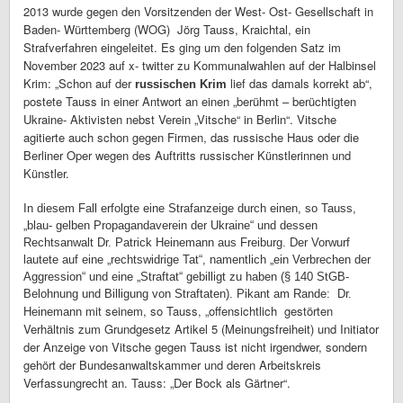
2013 wurde gegen den Vorsitzenden der West- Ost- Gesellschaft in
Baden- Württemberg (WOG) Jörg Tauss, Kraichtal, ein
Strafverfahren eingeleitet. Es ging um den folgenden Satz im
November 2023 auf x- twitter zu Kommunalwahlen auf der Halbinsel
Krim: „Schon auf der
lief das damals korrekt ab“,
russischen Krim
postete Tauss in einer Antwort an einen „berühmt – berüchtigten
Ukraine- Aktivisten nebst Verein „Vitsche“ in Berlin“. Vitsche
agitierte auch schon gegen Firmen, das russische Haus oder die
Berliner Oper wegen des Auftritts russischer Künstlerinnen und
Künstler.
In diesem Fall erfolgte eine Strafanzeige durch einen, so Tauss,
„blau- gelben Propagandaverein der Ukraine“ und dessen
Rechtsanwalt Dr. Patrick Heinemann aus Freiburg. Der Vorwurf
lautete auf eine „rechtswidrige Tat“, namentlich „ein Verbrechen der
Aggression“ und eine „Straftat“ gebilligt zu haben (§ 140 StGB-
Belohnung und Billigung von Straftaten). Pikant am Rande: Dr.
mit seinem, so Tauss, „offensichtlich gestörten
Heinemann
Verhältnis zum Grundgesetz Artikel 5 (Meinungsfreiheit) und Initiator
der Anzeige von Vitsche gegen Tauss ist nicht irgendwer, sondern
gehört der Bundesanwaltskammer und deren Arbeitskreis
Verfassungrecht an. Tauss: „Der Bock als Gärtner“.