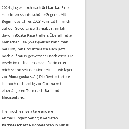
2024 ging es noch nach
Sri Lanka.
Eine
sehr interessante schöne Gegend. Mit
Beginn des Jahres 2023 konntet Ihr mich
auf der Gewürzinsel
Sansibar
, im Jahr
davor in
Costa Rica
treffen. Überall nette
Menschen. Die (Welt-)Reisen kann man
bei Lust, Zeit und Interesse auch jetzt
noch auf tauss-gezwitscher nachlesen. Die
Inseln im Indischen Ozean faszinierten
mich schon seit der Kindheit… “…wir lagen
vor
Madagaskar
…“ ;) Die Rente startete
ich noch rechtzeitig vor Corona mit
einerlängeren Tour nach
Bali
und
Neuseeland.
Hier noch einige ältere andere
Anmerkungen: Sehr gut verliefen
Partnerschafts-
Konferenzen in Minsk.