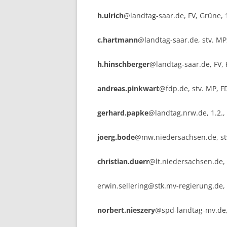
h.ulrich
@landtag-saar.de, FV, Grüne, 1
c.hartmann
@landtag-saar.de, stv. MP,
h.hinschberger
@landtag-saar.de, FV, 
andreas.pinkwart
@fdp.de, stv. MP, FD
gerhard.papke
@landtag.nrw.de, 1.2.,
joerg.bode
@mw.niedersachsen.de, stv.
christian.duerr
@lt.niedersachsen.de, 
erwin.sellering
@stk.mv-regierung.de, 
norbert.nieszery
@spd-landtag-mv.de, 