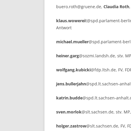
buero.roth@gruene.de,
Claudia Roth
klaus.wowerei
t@spd.parlament-berlin
Antwort
michael.mueller
@spd.parlament-berlin
heiner.garg
@sozmi.landsh.de, stv. MP,
wolfgang.kubicki
@fdp.ltsh.de, FV, FDP
jens.bullerjahn
@spd.lt.sachsen-anhalt
katrin.budde
@spd.lt.sachsen-anhalt.d
sven.morlok
@slt.sachsen.de, stv. MP,
holger.zastrow
@slt.sachsen.de, FV, FD