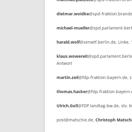
dietmar.woidke
@spd-fraktion.branden
michael-mueller
@spd.parlament-berlin
harald.wolf
@senwtf.berlin.de, Linke, 
klaus.wowereit
@spd.parlament.berlin
Antwort
martin.zeil
@fdp-fraktion-bayern.de, st
thomas.hacker
@fdp-fraktion-bayern.d
Ulrich.Goll
@FDP.landtag-bw.de, stv. MP
post@matschie.de,
Christoph Matsch