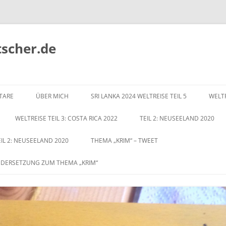
tscher.de
Zum
Inhalt
TARE
ÜBER MICH
SRI LANKA 2024 WELTREISE TEIL 5
WELTR
springen
WELTREISE TEIL 3: COSTA RICA 2022
TEIL 2: NEUSEELAND 2020
EIL 2: NEUSEELAND 2020
THEMA „KRIM“ – TWEET
NDERSETZUNG ZUM THEMA „KRIM“