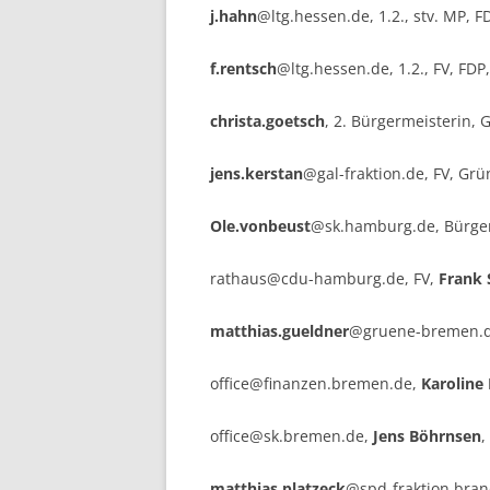
j.hahn
@ltg.hessen.de, 1.2., stv. MP, F
f.rentsch
@ltg.hessen.de, 1.2., FV, FDP
christa.goetsch
, 2. Bürgermeisterin, 
jens.kerstan
@gal-fraktion.de, FV, Grü
Ole.vonbeust
@sk.hamburg.de, Bürgerm
rathaus@cdu-hamburg.de, FV,
Frank 
matthias.gueldner
@gruene-bremen.de,
office@finanzen.bremen.de,
Karoline 
office@sk.bremen.de,
Jens Böhrnsen
,
matthias.platzeck
@spd-fraktion.bran