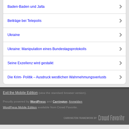
Baden-Baden und Jalta
Beiträge bei Telepolis
Ukraine
Ukraine: Manipulation eines Bundestagsprotokolls
Seine Exzellenz wird gestalkt
Die Krim- Politik – Ausdruck westlichen Wahrnehmungsverlusts
Exit the Mobile Edition
.
(view the standard browser version)
Proudly powered by
WordPress
and
Carrington
.
Anmelden
WordPress Mobile Edition
available from Crowd Favorite.