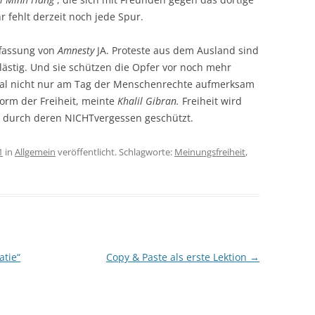
 fehlt derzeit noch jede Spur.
ffassung von
Amnesty
JA. Proteste aus dem Ausland sind
lästig. Und sie schützen die Opfer vor noch mehr
sal nicht nur am Tag der Menschenrechte aufmerksam
Form der Freiheit, meinte
Khalil Gibran.
Freiheit wird
 durch deren NICHTvergessen geschützt.
1
in
Allgemein
veröffentlicht. Schlagworte:
Meinungsfreiheit
,
tie“
Copy & Paste als erste Lektion
→