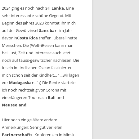
2024 ging es noch nach
Sri Lanka.
Eine
sehr interessante schöne Gegend. Mit
Beginn des Jahres 2023 konntet Ihr mich
auf der Gewürzinsel
Sansibar
, im Jahr
davor in
Costa Rica
treffen. Überall nette
Menschen. Die (Welt-)Reisen kann man
bei Lust, Zeit und Interesse auch jetzt
noch auf tauss-gezwitscher nachlesen. Die
Inseln im Indischen Ozean faszinierten
mich schon seit der Kindheit… “…wir lagen
vor
Madagaskar
…“ ;) Die Rente startete
ich noch rechtzeitig vor Corona mit
einerlängeren Tour nach
Bali
und
Neuseeland.
Hier noch einige ältere andere
Anmerkungen: Sehr gut verliefen
Partnerschafts-
Konferenzen in Minsk.