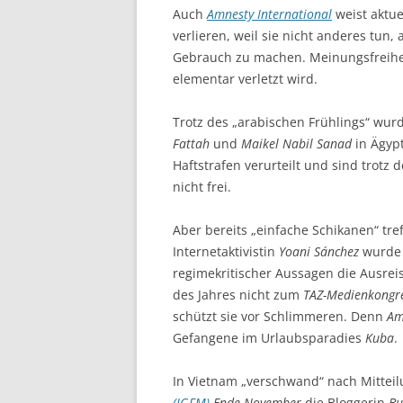
Auch
Amnesty International
weist aktue
verlieren, weil sie nicht anderes tun
Gebrauch zu machen. Meinungsfreiheit
elementar verletzt wird.
Trotz des „arabischen Frühlings“ wur
Fattah
und
Maikel Nabil Sanad
in Ägypt
Haftstrafen verurteilt und sind trotz 
nicht frei.
Aber bereits „einfache Schikanen“ tref
Internetaktivistin
Yoani Sánchez
wurde 
regimekritischer Aussagen die Ausrei
des Jahres nicht zum
TAZ-Medienkongr
schützt sie vor Schlimmeren. Denn
Am
Gefangene im Urlaubsparadies
Kuba
.
In Vietnam „verschwand“ nach Mittei
(IGFM)
Ende November
die Bloggerin
Bu