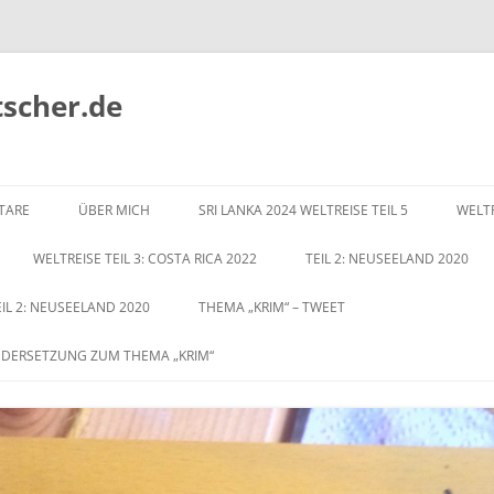
tscher.de
Zum
Inhalt
TARE
ÜBER MICH
SRI LANKA 2024 WELTREISE TEIL 5
WELTR
springen
WELTREISE TEIL 3: COSTA RICA 2022
TEIL 2: NEUSEELAND 2020
EIL 2: NEUSEELAND 2020
THEMA „KRIM“ – TWEET
NDERSETZUNG ZUM THEMA „KRIM“