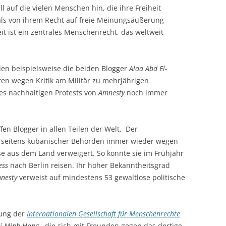
ll auf die vielen Menschen hin, die ihre Freiheit
, als von ihrem Recht auf freie Meinungsäußerung
 ist ein zentrales Menschenrecht, das weltweit
den beispielsweise die beiden Blogger
Alaa Abd El-
en wegen Kritik am Militär zu mehrjährigen
des nachhaltigen Protests von
Amnesty
noch immer
fen Blogger in allen Teilen der Welt. Der
seitens kubanischer Behörden immer wieder wegen
se aus dem Land verweigert. So konnte sie im Frühjahr
ess
nach Berlin reisen. Ihr hoher Bekanntheitsgrad
nesty
verweist auf mindestens 53 gewaltlose politische
lung der
Internationalen Gesellschaft für Menschenrechte
i Minh Hang
, die sich mit Freunden gegen das dortige