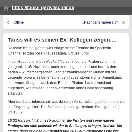
https://tauss-gezwitscher.de
Offline
…Nachbarn haben sich
beschwert…..
Tauss will es seinen Ex- Kollegen zeigen….
Da leake ich mal gerne, was einige meine Freunde im Spackeria-
Channel so zum bösen Tauss sagen. Großes Kino!
In der Hauptrolle:
Klaus Peukert (
Tarzun) , der die Piraten schon mal
gelegentlich für Nazis hält, auch mal ausgetreten ist und bereits den
baden – württembergischen Landtagswahlkampf der Piraten mit der
Legende „vom alles beherrschenden Tauss“ stören wollte (Anmerkung:
dies wurde übrigens auch dem Berliner Piraten- Landesvorstand
angedroht, wie mir der Landesvorsitzende ohne Namensnennung
erzählte).
Aber durchaus interessant, was da so an Verschwörunggstheorien durch
die Gegend geistert. Die Schönste (in eine gut lesbare Form gebracht)
um 16.32:
1
6:32 [tarzun@]: 2. missbraucht er die Piraten und seine naiven
Fanboys, um sich politisch wieder in Stellung zu bringen. Und ich bin
sicher, dass er diese nur benutzt und 2013 auf irgendeine Liste will,