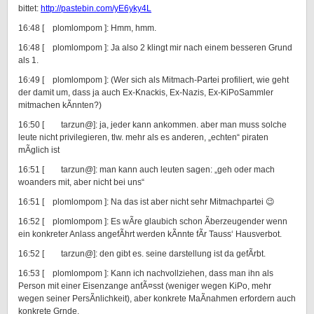
bittet:
http://pastebin.com/yE6yky4L
16:48 [ plomlompom ]: Hmm, hmm.
16:48 [ plomlompom ]: Ja also 2 klingt mir nach einem besseren Grund
als 1.
16:49 [ plomlompom ]: (Wer sich als Mitmach-Partei profiliert, wie geht
der damit um, dass ja auch Ex-Knackis, Ex-Nazis, Ex-KiPoSammler
mitmachen kÃnnten?)
16:50 [ tarzun@]: ja, jeder kann ankommen. aber man muss solche
leute nicht privilegieren, tlw. mehr als es anderen, „echten“ piraten
mÃglich ist
16:51 [ tarzun@]: man kann auch leuten sagen: „geh oder mach
woanders mit, aber nicht bei uns“
16:51 [ plomlompom ]: Na das ist aber nicht sehr Mitmachpartei 😉
16:52 [ plomlompom ]: Es wÃre glaubich schon Ãberzeugender wenn
ein konkreter Anlass angefÃhrt werden kÃnnte fÃr Tauss‘ Hausverbot.
16:52 [ tarzun@]: den gibt es. seine darstellung ist da gefÃrbt.
16:53 [ plomlompom ]: Kann ich nachvollziehen, dass man ihn als
Person mit einer Eisenzange anfÃ¤sst (weniger wegen KiPo, mehr
wegen seiner PersÃnlichkeit), aber konkrete MaÃnahmen erfordern auch
konkrete Grnde.