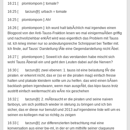
16:21 [ plomlompom ]: tomate?
16:25 [ tarzun@]: urbach = tomate
16:25 [ plomlompom ]: Ah!
16:26 [ plomlompom ]: Ich wurd halt tatsÃchlich mal irgendwo einen
Blogpost von der Anti-Tauss-Fraktion lesen wo mal einigermaÃßen griffig
und nachvollziehbar erklÃrt wird was eigentlich das Problem mit Tauss
ist. Ich krieg immer nur so andeutungsreiche Schnippsel bei Twitter mit.
Ich finde, auf Tauss‘ Darstellung tÃte eine Gegendarstellung nicht Ãbel.
16:27 [ plomlompom ]: Soweit ich das verstanden habe mischt sich
wohl Tauss Ãberall ein und geht den Leuten dabei auf die Nerven?
16:30 [ tarzun@]: zwei ebenen: 1. tauss ist eine belastung fÃr die
piraten. er erkennt nicht, das er (so er die piraten mag) einfach fresse
halten und plakate kleistern sollte um zu helfen. das wird einen bÃsen
backlash geben irgendwann, wenn man ausgrÃbt, das kipo-tauss trotz
austritt einfach weitermacht als wÃre nix geschehen
16:32 [ tarzun@]: 2. miÃbraucht er die piraten und seine naiven
fanboys, um sich politisch wieder in stelung zu bringen und ich bin
sicher, das er diese nur benutzt und 2013 auf irgendeine liste will um es
seinen ex-kollegen mal so richtig zu zeigen
16:33 [ tarzun@]: zur differenzierten betrachtung mal eine
konversation aus einer bw-ml, in der er um mithilfe seiner claqueure