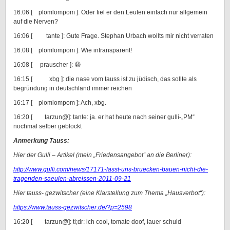
16:06 [ plomlompom ]: Oder fiel er den Leuten einfach nur allgemein
auf die Nerven?
16:06 [ tante ]: Gute Frage. Stephan Urbach wollts mir nicht verraten
16:08 [ plomlompom ]: Wie intransparent!
16:08 [ prauscher ]: 😀
16:15 [ xbg ]: die nase vom tauss ist zu jüdisch, das sollte als
begründung in deutschland immer reichen
16:17 [ plomlompom ]: Ach, xbg.
16:20 [ tarzun@]: tante: ja. er hat heute nach seiner gulli-„PM“
nochmal selber geblockt
Anmerkung Tauss:
Hier der Gulli – Artikel (mein „Friedensangebot“ an die Berliner):
http://www.gulli.com/news/17171-lasst-uns-bruecken-bauen-nicht-die-
tragenden-saeulen-abreissen-2011-09-21
Hier tauss- gezwitscher (eine Klarstellung zum Thema „Hausverbot“):
https://www.tauss-gezwitscher.de/?p=2598
16:20 [ tarzun@]: tl;dr: ich cool, tomate doof, lauer schuld