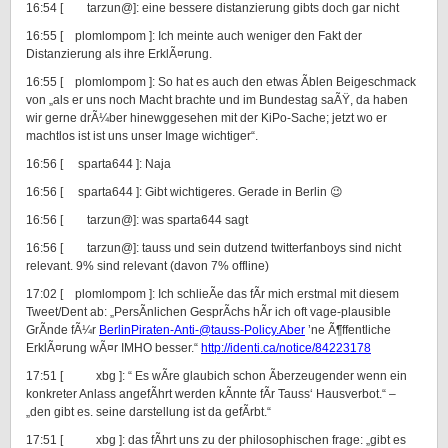
16:54 [ tarzun@]: eine bessere distanzierung gibts doch gar nicht
16:55 [ plomlompom ]: Ich meinte auch weniger den Fakt der
Distanzierung als ihre ErklÃ¤rung.
16:55 [ plomlompom ]: So hat es auch den etwas Ãblen Beigeschmack
von „als er uns noch Macht brachte und im Bundestag saÃŸ, da haben
wir gerne drÃ¼ber hinewggesehen mit der KiPo-Sache; jetzt wo er
machtlos ist ist uns unser Image wichtiger“.
16:56 [ sparta644 ]: Naja
16:56 [ sparta644 ]: Gibt wichtigeres. Gerade in Berlin 😉
16:56 [ tarzun@]: was sparta644 sagt
16:56 [ tarzun@]: tauss und sein dutzend twitterfanboys sind nicht
relevant. 9% sind relevant (davon 7% offline)
17:02 [ plomlompom ]: Ich schlieÃe das fÃr mich erstmal mit diesem
Tweet/Dent ab: „PersÃnlichen GesprÃchs hÃr ich oft vage-plausible
GrÃnde fÃ¼r
BerlinPiraten-Anti-@tauss-Policy.Aber
’ne Ã¶ffentliche
ErklÃ¤rung wÃ¤r IMHO besser.“
http://identi.ca/notice/84223178
17:51 [ xbg ]: “ Es wÃre glaubich schon Ãberzeugender wenn ein
konkreter Anlass angefÃhrt werden kÃnnte fÃr Tauss‘ Hausverbot.“ –
„den gibt es. seine darstellung ist da gefÃrbt.“
17:51 [ xbg ]: das fÃhrt uns zu der philosophischen frage: „gibt es