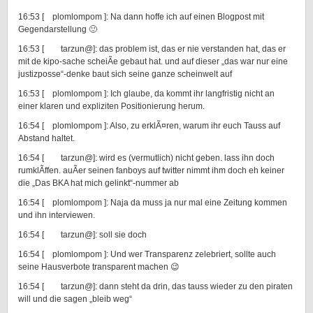
16:53 [ plomlompom ]: Na dann hoffe ich auf einen Blogpost mit
Gegendarstellung 🙂
16:53 [ tarzun@]: das problem ist, das er nie verstanden hat, das er
mit de kipo-sache scheiÃe gebaut hat. und auf dieser „das war nur eine
justizposse“-denke baut sich seine ganze scheinwelt auf
16:53 [ plomlompom ]: Ich glaube, da kommt ihr langfristig nicht an
einer klaren und expliziten Positionierung herum.
16:54 [ plomlompom ]: Also, zu erklÃ¤ren, warum ihr euch Tauss auf
Abstand haltet.
16:54 [ tarzun@]: wird es (vermutlich) nicht geben. lass ihn doch
rumklÃffen. auÃer seinen fanboys auf twitter nimmt ihm doch eh keiner
die „Das BKA hat mich gelinkt“-nummer ab
16:54 [ plomlompom ]: Naja da muss ja nur mal eine Zeitung kommen
und ihn interviewen.
16:54 [ tarzun@]: soll sie doch
16:54 [ plomlompom ]: Und wer Transparenz zelebriert, sollte auch
seine Hausverbote transparent machen 😉
16:54 [ tarzun@]: dann steht da drin, das tauss wieder zu den piraten
will und die sagen „bleib weg“