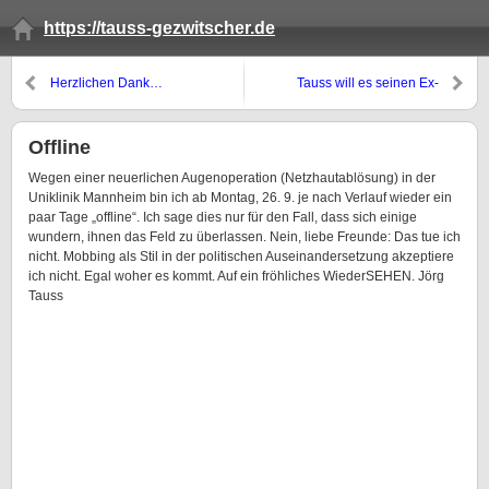
https://tauss-gezwitscher.de
Herzlichen Dank…
Tauss will es seinen Ex-
Kollegen zeigen….
Offline
Wegen einer neuerlichen Augenoperation (Netzhautablösung) in der
Uniklinik Mannheim bin ich ab Montag, 26. 9. je nach Verlauf wieder ein
paar Tage „offline“. Ich sage dies nur für den Fall, dass sich einige
wundern, ihnen das Feld zu überlassen. Nein, liebe Freunde: Das tue ich
nicht. Mobbing als Stil in der politischen Auseinandersetzung akzeptiere
ich nicht. Egal woher es kommt. Auf ein fröhliches WiederSEHEN. Jörg
Tauss