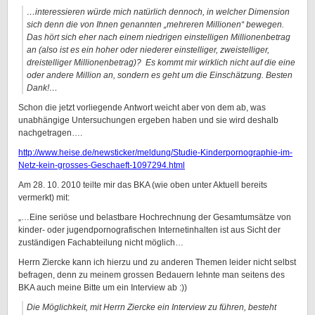
…interessieren würde mich natürlich dennoch, in welcher Dimension
sich denn die von Ihnen genannten „mehreren Millionen“ bewegen.
Das hört sich eher nach einem niedrigen einstelligen Millionenbetrag
an (also ist es ein hoher oder niederer einstelliger, zweistelliger,
dreistelliger Millionenbetrag)? Es kommt mir wirklich nicht auf die eine
oder andere Million an, sondern es geht um die Einschätzung. Besten
Dank!…
Schon die jetzt vorliegende Antwort weicht aber von dem ab, was
unabhängige Untersuchungen ergeben haben und sie wird deshalb
nachgetragen….
http://www.heise.de/newsticker/meldung/Studie-Kinderpornographie-im-
Netz-kein-grosses-Geschaeft-1097294.html
Am 28. 10. 2010 teilte mir das BKA (wie oben unter Aktuell bereits
vermerkt) mit:
„…Eine seriöse und belastbare Hochrechnung der Gesamtumsätze von
kinder- oder jugendpornografischen Internetinhalten ist aus Sicht der
zuständigen Fachabteilung nicht möglich…
Herrn Ziercke kann ich hierzu und zu anderen Themen leider nicht selbst
befragen, denn zu meinem grossen Bedauern lehnte man seitens des
BKA auch meine Bitte um ein Interview ab :))
Die Möglichkeit, mit Herrn Ziercke ein Interview zu führen, besteht