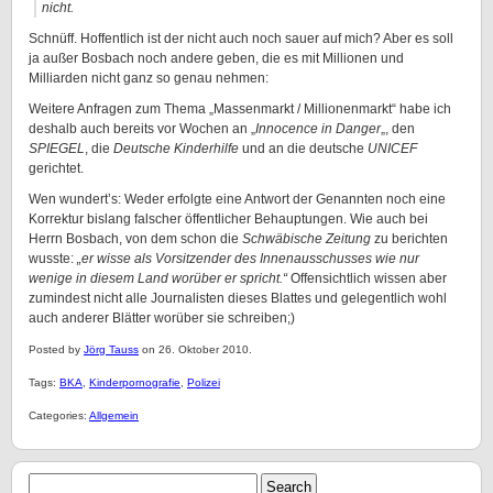
nicht.
Schnüff. Hoffentlich ist der nicht auch noch sauer auf mich? Aber es soll
ja außer Bosbach noch andere geben, die es mit Millionen und
Milliarden nicht ganz so genau nehmen:
Weitere Anfragen zum Thema „Massenmarkt / Millionenmarkt“ habe ich
deshalb auch bereits vor Wochen an „
Innocence in Danger
„, den
SPIEGEL
, die
Deutsche Kinderhilfe
und an die deutsche
UNICEF
gerichtet.
Wen wundert’s: Weder erfolgte eine Antwort der Genannten noch eine
Korrektur bislang falscher öffentlicher Behauptungen. Wie auch bei
Herrn Bosbach, von dem schon die
Schwäbische Zeitung
zu berichten
wusste:
„er wisse als Vorsitzender des Innenausschusses wie nur
wenige in diesem Land worüber er spricht.“
Offensichtlich wissen aber
zumindest nicht alle Journalisten dieses Blattes und gelegentlich wohl
auch anderer Blätter worüber sie schreiben;)
Posted by
Jörg Tauss
on 26. Oktober 2010.
Tags:
BKA
,
Kinderpornografie
,
Polizei
Categories:
Allgemein