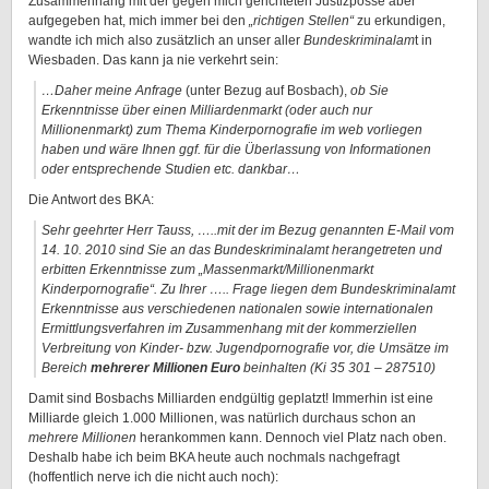
Zusammenhang mit der gegen mich gerichteten Justizposse aber
aufgegeben hat, mich immer bei den
„richtigen Stellen“
zu erkundigen,
wandte ich mich also zusätzlich an unser aller
Bundeskriminalam
t in
Wiesbaden. Das kann ja nie verkehrt sein:
…Daher meine Anfrage
(unter Bezug auf Bosbach),
ob Sie
Erkenntnisse über einen Milliardenmarkt (oder auch nur
Millionenmarkt) zum Thema Kinderpornografie im web vorliegen
haben und wäre Ihnen ggf. für die Überlassung von Informationen
oder entsprechende Studien etc. dankbar…
Die Antwort des BKA:
Sehr geehrter Herr Tauss, …..mit der im Bezug genannten E-Mail vom
14. 10. 2010 sind Sie an das Bundeskriminalamt herangetreten und
erbitten Erkenntnisse zum „Massenmarkt/Millionenmarkt
Kinderpornografie“.
Zu Ihrer ….. Frage liegen dem Bundeskriminalamt
Erkenntnisse aus verschiedenen nationalen sowie internationalen
Ermittlungsverfahren im Zusammenhang mit der kommerziellen
Verbreitung von Kinder- bzw. Jugendpornografie vor, die Umsätze im
Bereich
mehrerer Millionen Euro
beinhalten (Ki 35 301 – 287510)
Damit sind Bosbachs Milliarden endgültig geplatzt! Immerhin ist eine
Milliarde gleich 1.000 Millionen, was natürlich durchaus schon an
mehrere Millionen
herankommen kann. Dennoch viel Platz nach oben.
Deshalb habe ich beim BKA heute auch nochmals nachgefragt
(hoffentlich nerve ich die nicht auch noch):