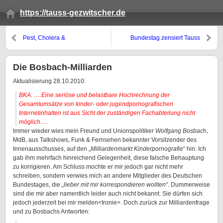
https://tauss-gezwitscher.de
Pest, Cholera &
Bundestag zensiert Tauss
Arbeitnehmerdatenschutz
Die Bosbach-Milliarden
Aktualisierung 28.10.2010:
BKA: ….Eine seriöse und belastbare Hochrechnung der
Gesamtumsätze von kinder- oder jugendpornografischen
Internetinhalten ist aus Sicht der zuständigen Fachabteilung nicht
möglich….
Immer wieder wies mein Freund und Unionspolitiker
Wolfgang Bosbac
h,
MdB, aus Talkshows, Funk & Fernsehen bekannter Vorsitzender des
Innenausschusses, auf den „
Milliardenmarkt Kinderpornografie
“ hin. Ich
gab ihm mehrfach hinreichend Gelegenheit, diese falsche Behauptung
zu korrigieren. Am Schluss mochte er mir jedoch gar nicht mehr
schreiben, sondern verwies mich an andere Mitglieder des Deutschen
Bundestages, die
„lieber mit mir korrespondieren wollten“
. Dummerweise
sind die mir aber namentlich leider auch nicht bekannt. Sie dürfen sich
jedoch jederzeit bei mir melden<Ironie>. Doch zurück zur Milliardenfrage
und zu Bosbachs Antworten: