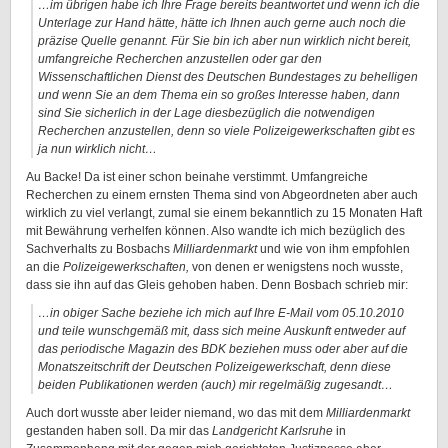
…im übrigen habe ich Ihre Frage bereits beantwortet und wenn ich die
Unterlage zur Hand hätte, hätte ich Ihnen auch gerne auch noch die
präzise Quelle genannt. Für Sie bin ich aber nun wirklich nicht bereit,
umfangreiche Recherchen anzustellen oder gar den
Wissenschaftlichen Dienst des Deutschen Bundestages zu behelligen
und wenn Sie an dem Thema ein so großes Interesse haben, dann
sind Sie sicherlich in der Lage diesbezüglich die notwendigen
Recherchen anzustellen, denn so viele Polizeigewerkschaften gibt es
ja nun wirklich nicht…
Au Backe! Da ist einer schon beinahe verstimmt. Umfangreiche
Recherchen zu einem ernsten Thema sind von Abgeordneten aber auch
wirklich zu viel verlangt, zumal sie einem bekanntlich zu 15 Monaten Haft
mit Bewährung verhelfen können. Also wandte ich mich bezüglich des
Sachverhalts zu Bosbachs
Milliardenmarkt
und wie von ihm empfohlen
an die
Polizeigewerkschaften,
von denen er wenigstens noch wusste,
dass sie ihn auf das Gleis gehoben haben. Denn Bosbach schrieb mir:
…in obiger Sache beziehe ich mich auf Ihre E-Mail vom 05.10.2010
und teile wunschgemäß mit, dass sich meine Auskunft entweder auf
das periodische Magazin des BDK beziehen muss oder aber auf die
Monatszeitschrift der Deutschen Polizeigewerkschaft, denn diese
beiden Publikationen werden (auch) mir regelmäßig zugesandt…
Auch dort wusste aber leider niemand, wo das mit dem
Milliardenmarkt
gestanden haben soll. Da mir das
Landgericht Karlsruhe
in