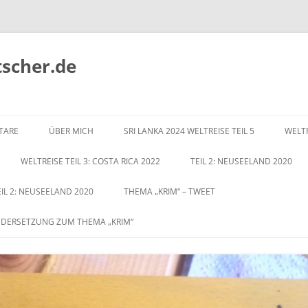
tscher.de
Zum
Inhalt
TARE
ÜBER MICH
SRI LANKA 2024 WELTREISE TEIL 5
WELTR
springen
WELTREISE TEIL 3: COSTA RICA 2022
TEIL 2: NEUSEELAND 2020
EIL 2: NEUSEELAND 2020
THEMA „KRIM“ – TWEET
NDERSETZUNG ZUM THEMA „KRIM“