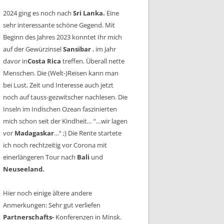
2024 ging es noch nach
Sri Lanka.
Eine
sehr interessante schöne Gegend. Mit
Beginn des Jahres 2023 konntet Ihr mich
auf der Gewürzinsel
Sansibar
, im Jahr
davor in
Costa Rica
treffen. Überall nette
Menschen. Die (Welt-)Reisen kann man
bei Lust, Zeit und Interesse auch jetzt
noch auf tauss-gezwitscher nachlesen. Die
Inseln im Indischen Ozean faszinierten
mich schon seit der Kindheit… “…wir lagen
vor
Madagaskar
…“ ;) Die Rente startete
ich noch rechtzeitig vor Corona mit
einerlängeren Tour nach
Bali
und
Neuseeland.
Hier noch einige ältere andere
Anmerkungen: Sehr gut verliefen
Partnerschafts-
Konferenzen in Minsk.