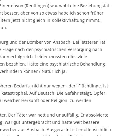
Einer davon (Reutlingen) war wohl eine Beziehungstat.
ht besser, aber von so etwas habe ich schon früher
ern jetzt nicht gleich in Kollektivhaftung nimmt,
tun.
zburg und der Bomber von Ansbach. Bei letzterer Tat
 die Frage nach der psychiatrischen Versorgung nach
dann erfolgreich. Leider mussten dies viele
en bezahlen. Hätte eine psychiatrische Behandlung
erhindern können? Natürlich ja.
heren Bedarfs, nicht nur wegen „der“ Flüchtlinge, ist
 katastrophal. Auf Deutsch: Die Gefahr steigt, Opfer
al welcher Herkunft oder Religion, zu werden.
r. Der Täter war nett und unauffällig. Er absolvierte
ng, war gut untergebracht und hatte weit bessere
ewerber aus Ansbach. Ausgerastet ist er offensichtlich