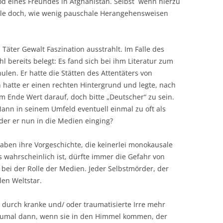
 eines Freundes in Afghanistan. Selbst wenn hierzu
Fälle doch, wie wenig pauschale Herangehensweisen
Täter Gewalt Faszination ausstrahlt. Im Falle des
 bereits belegt: Es fand sich bei ihm Literatur zum
len. Er hatte die Stätten des Attentäters von
 hatte er einen rechten Hintergrund und legte, nach
m Ende Wert darauf, doch bitte „Deutscher“ zu sein.
nn in seinem Umfeld eventuell einmal zu oft als
der er nun in die Medien einging?
 haben ihre Vorgeschichte, die keinerlei monokausale
 wahrscheinlich ist, dürfte immer die Gefahr von
bei der Rolle der Medien. Jeder Selbstmörder, der
len Weltstar.
 durch kranke und/ oder traumatisierte Irre mehr
 Zumal dann, wenn sie in den Himmel kommen, der