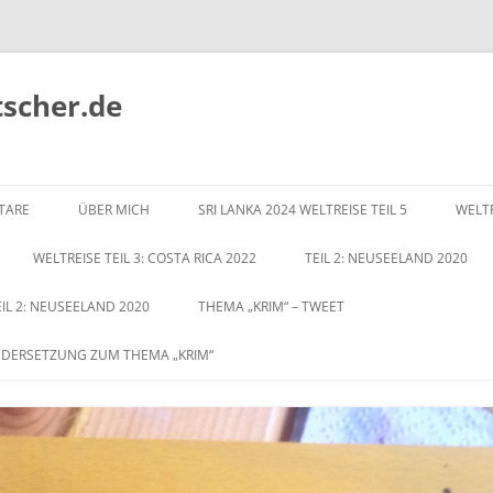
tscher.de
Zum
Inhalt
TARE
ÜBER MICH
SRI LANKA 2024 WELTREISE TEIL 5
WELTR
springen
WELTREISE TEIL 3: COSTA RICA 2022
TEIL 2: NEUSEELAND 2020
EIL 2: NEUSEELAND 2020
THEMA „KRIM“ – TWEET
NDERSETZUNG ZUM THEMA „KRIM“