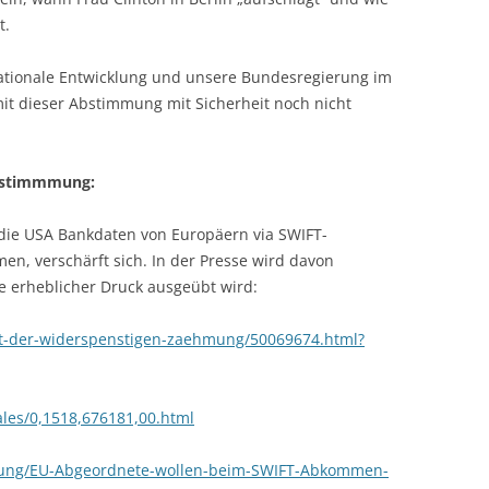
t.
 nationale Entwicklung und unsere Bundesregierung im
mit dieser Abstimmung mit Sicherheit noch nicht
Abstimmmung:
die USA Bankdaten von Europäern via SWIFT-
n, verschärft sich. In der Presse wird davon
e erheblicher Druck ausgeübt wird:
ift-der-widerspenstigen-zaehmung/50069674.html?
ales/0,1518,676181,00.html
ldung/EU-Abgeordnete-wollen-beim-SWIFT-Abkommen-