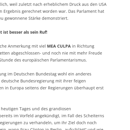
lich, weil zuletzt nach erheblichem Druck aus den USA
n Ergebnis gerechnet worden war. Das Parlament hat
u gewonnene Stärke demonstriert.
ist besser als sein Ruf!
liche Anmerkung mit viel
MEA CULPA
in Richtung
Wetten abgeschlossen- und noch nie mit mehr Freude
e Stunde des europäischen Parlamentarismus.
mung im Deutschen Bundestag wohl ein anderes
 deutsche Bundesregierung mit ihrer feigen
 in Europa seitens der Regierungen überhaupt erst
s heutigen Tages und des grandiosen
reits im Vorfeld angekündigt, im Fall des Scheiterns
gierungen zu verhandeln, um ihr Ziel doch noch
in, wann Frau Clinton in Berlin „aufschlägt“ und wie