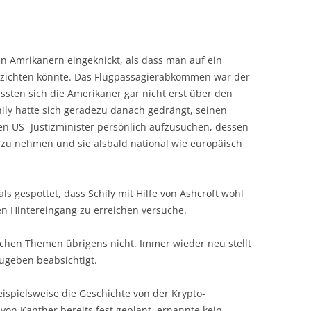
n Amrikanern eingeknickt, als dass man auf ein
erzichten könnte. Das Flugpassagierabkommen war der
ssten sich die Amerikaner gar nicht erst über den
ly hatte sich geradezu danach gedrängt, seinen
n US- Justizminister persönlich aufzusuchen, dessen
 zu nehmen und sie alsbald national wie europäisch
 gespottet, dass Schily mit Hilfe von Ashcroft wohl
n Hintereingang zu erreichen versuche.
lchen Themen übrigens nicht. Immer wieder neu stellt
ugeben beabsichtigt.
ispielsweise die Geschichte von der Krypto-
von Kanther bereits fest geplant, ernannte kein