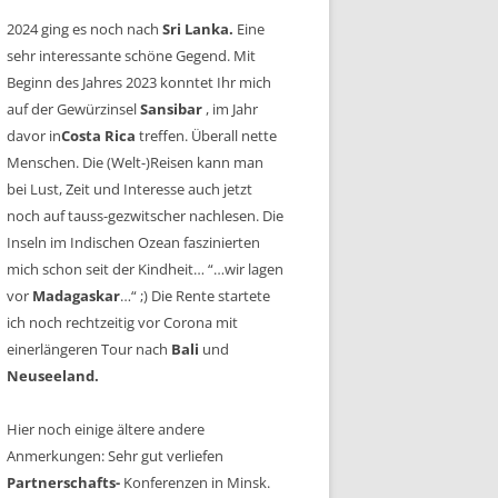
2024 ging es noch nach
Sri Lanka.
Eine
sehr interessante schöne Gegend. Mit
Beginn des Jahres 2023 konntet Ihr mich
auf der Gewürzinsel
Sansibar
, im Jahr
davor in
Costa Rica
treffen. Überall nette
Menschen. Die (Welt-)Reisen kann man
bei Lust, Zeit und Interesse auch jetzt
noch auf tauss-gezwitscher nachlesen. Die
Inseln im Indischen Ozean faszinierten
mich schon seit der Kindheit… “…wir lagen
vor
Madagaskar
…“ ;) Die Rente startete
ich noch rechtzeitig vor Corona mit
einerlängeren Tour nach
Bali
und
Neuseeland.
Hier noch einige ältere andere
Anmerkungen: Sehr gut verliefen
Partnerschafts-
Konferenzen in Minsk.