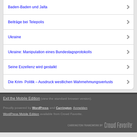
Baden-Baden und Jalta
Beiträge bei Telepolis
Ukraine
Ukraine: Manipulation eines Bundestagsprotokolls
Seine Exzellenz wird gestalkt
Die Krim- Politik – Ausdruck westlichen Wahrnehmungsverlusts
Exit the Mobile Edition
.
(view the standard browser version)
Proudly powered by
WordPress
and
Carrington
.
Anmelden
WordPress Mobile Edition
available from Crowd Favorite.