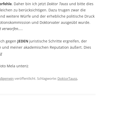
erfehle
. Daher bin ich jetzt
Doktor Tauss
und bitte dies
leichen zu berücksichtigen. Dazu trugen zwar die
nd weitere Würfe und der erhebliche politische Druck
omotionskommission und Doktorvater ausgeübt wurde.
t verworfen…..
 ich gegen
JEDEN
juristische Schritte ergreifen, der
fe und meiner akademischen Reputation äußert. Dies
ig
Foto Mela unten):
Allgemein
veröffentlicht. Schlagworte:
DoktorTauss
,