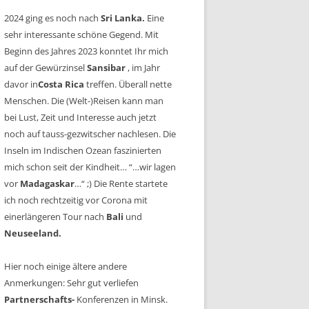
2024 ging es noch nach
Sri Lanka.
Eine
sehr interessante schöne Gegend. Mit
Beginn des Jahres 2023 konntet Ihr mich
auf der Gewürzinsel
Sansibar
, im Jahr
davor in
Costa Rica
treffen. Überall nette
Menschen. Die (Welt-)Reisen kann man
bei Lust, Zeit und Interesse auch jetzt
noch auf tauss-gezwitscher nachlesen. Die
Inseln im Indischen Ozean faszinierten
mich schon seit der Kindheit… “…wir lagen
vor
Madagaskar
…“ ;) Die Rente startete
ich noch rechtzeitig vor Corona mit
einerlängeren Tour nach
Bali
und
Neuseeland.
Hier noch einige ältere andere
Anmerkungen: Sehr gut verliefen
Partnerschafts-
Konferenzen in Minsk.