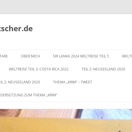
tscher.de
Zum
Inhalt
TARE
ÜBER MICH
SRI LANKA 2024 WELTREISE TEIL 5
WELTR
springen
WELTREISE TEIL 3: COSTA RICA 2022
TEIL 2: NEUSEELAND 2020
EIL 2: NEUSEELAND 2020
THEMA „KRIM“ – TWEET
NDERSETZUNG ZUM THEMA „KRIM“