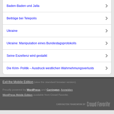
Baden-Baden und Jalta
Beiträge bei Telepolis
Ukraine
Ukraine: Manipulation eines Bundestagsprotokolls
Seine Exzellenz wird gestalkt
Die Krim- Politik – Ausdruck westlichen Wahrnehmungsverlusts
Exit the Mobile Edition
.
(view the standard browser version)
Proudly powered by
WordPress
and
Carrington
.
Anmelden
WordPress Mobile Edition
available from Crowd Favorite.