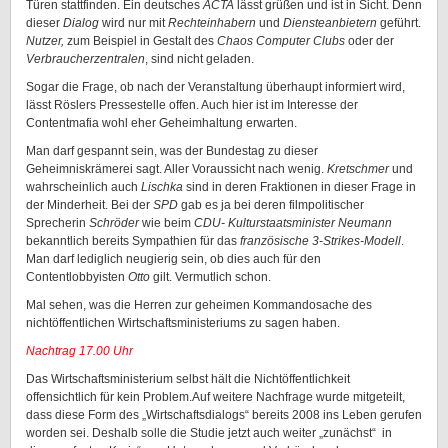
Türen stattfinden. Ein deutsches
ACTA
lässt grüßen und ist in Sicht. Denn
dieser
Dialog
wird nur mit
Rechteinhabern
und
Diensteanbietern
geführt.
Nutzer,
zum Beispiel in Gestalt des
Chaos Computer Clubs
oder der
Verbraucherzentralen
, sind nicht geladen.
Sogar die Frage, ob nach der Veranstaltung überhaupt informiert wird,
lässt Röslers Pressestelle offen. Auch hier ist im Interesse der
Contentmafia wohl eher Geheimhaltung erwarten.
Man darf gespannt sein, was der Bundestag zu dieser
Geheimniskrämerei sagt. Aller Voraussicht nach wenig.
Kretschmer
und
wahrscheinlich auch
Lischka
sind in deren Fraktionen in dieser Frage in
der Minderheit. Bei der
SPD
gab es ja bei deren filmpolitischer
Sprecherin
Schröder
wie beim
CDU- Kulturstaatsminister Neumann
bekanntlich
bereits Sympathien für das
französische 3-Strikes-Modell
.
Man darf lediglich neugierig sein, ob dies auch für den
Contentlobbyisten
Otto
gilt. Vermutlich schon.
Mal sehen, was die Herren zur geheimen Kommandosache des
nichtöffentlichen Wirtschaftsministeriums zu sagen haben.
Nachtrag 17.00 Uhr
Das Wirtschaftsministerium selbst hält die Nichtöffentlichkeit
offensichtlich für kein Problem.Auf weitere Nachfrage wurde mitgeteilt,
dass diese Form des „Wirtschaftsdialogs“ bereits 2008 ins Leben gerufen
worden sei. Deshalb solle die Studie jetzt auch weiter „zunächst“ in