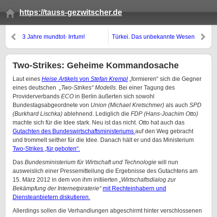
https://tauss-gezwitscher.de
3 Jahre mundtot- Irrtum!
Türkei. Das unbekannte Wesen
Two-Strikes: Geheime Kommandosache
Laut eines
Heise Artikels
von
Stefan Krempl
„formieren“ sich die Gegner
eines deutschen
„Two-Strikes“ Modells
. Bei einer Tagung des
Providerverbands
ECO
in Berlin äußerten sich sowohl
Bundestagsabgeordnete von
Union (Michael Kretschmer)
als auch
SPD
(Burkhard Lischka)
ablehnend. Lediglich die
FDP (Hans-Joachim Otto)
machte sich für die Idee stark. Neu ist das nicht.
Otto
hat auch das
Gutachten des Bundeswirtschaftsministeriums
auf den Weg gebracht
und trommelt seither für die Idee. Danach hält er und das Ministerium
Two-Strikes „für geboten“.
Das
Bundesministerium für Wirtschaft und Technologie
will nun
ausweislich einer Pressemitteilung die Ergebnisse des Gutachtens am
15. März 2012 in dem von ihm initiierten
„Wirtschaftsdialog zur
Bekämpfung der Internetpiraterie“
mit Rechteinhabern und
Diensteanbietern diskutieren.
Allerdings sollen die Verhandlungen abgeschirmt hinter verschlossenen