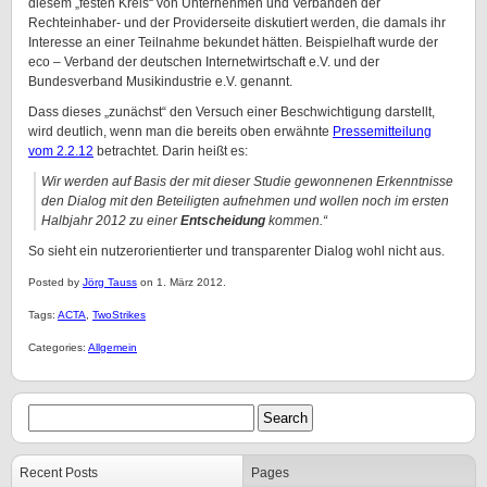
diesem „festen Kreis“ von Unternehmen und Verbänden der
Rechteinhaber- und der Providerseite diskutiert werden, die damals ihr
Interesse an einer Teilnahme bekundet hätten. Beispielhaft wurde der
eco – Verband der deutschen Internetwirtschaft e.V. und der
Bundesverband Musikindustrie e.V. genannt.
Dass dieses „zunächst“ den Versuch einer Beschwichtigung darstellt,
wird deutlich, wenn man die bereits oben erwähnte
Pressemitteilung
vom 2.2.12
betrachtet. Darin heißt es:
Wir werden auf Basis der mit dieser Studie gewonnenen Erkenntnisse
den Dialog mit den Beteiligten aufnehmen und wollen noch im ersten
Halbjahr 2012 zu einer
Entscheidung
kommen.“
So sieht ein nutzerorientierter und transparenter Dialog wohl nicht aus.
Posted by
Jörg Tauss
on 1. März 2012.
Tags:
ACTA
,
TwoStrikes
Categories:
Allgemein
Recent Posts
Pages