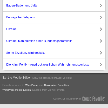
Baden-Baden und Jalta
Beiträge bei Telepolis
Ukraine
Ukraine: Manipulation eines Bundestagsprotokolls
Seine Exzellenz wird gestalkt
Die Krim- Politik – Ausdruck westlichen Wahrnehmungsverlusts
Exit the Mobile Edition
.
(view the standard browser version)
Proudly powered by
WordPress
and
Carrington
.
Anmelden
WordPress Mobile Edition
available from Crowd Favorite.