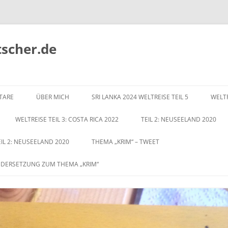
tscher.de
Zum
Inhalt
TARE
ÜBER MICH
SRI LANKA 2024 WELTREISE TEIL 5
WELTR
springen
WELTREISE TEIL 3: COSTA RICA 2022
TEIL 2: NEUSEELAND 2020
EIL 2: NEUSEELAND 2020
THEMA „KRIM“ – TWEET
NDERSETZUNG ZUM THEMA „KRIM“