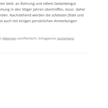
hen Seele
, an Rührung und edlem Gedankengut
filmung in den 50iger Jahren übertroffen, muss daher
 werden. Nachstehend werden die
schönsten Zitate
und
v)
auch mit einigen persönlichen Anmerkungen
in
Allgemein
veröffentlicht. Schlagworte:
Guttenberg
,