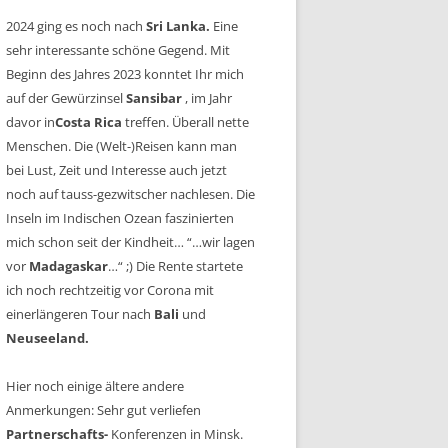
2024 ging es noch nach
Sri Lanka.
Eine
sehr interessante schöne Gegend. Mit
Beginn des Jahres 2023 konntet Ihr mich
auf der Gewürzinsel
Sansibar
, im Jahr
davor in
Costa Rica
treffen. Überall nette
Menschen. Die (Welt-)Reisen kann man
bei Lust, Zeit und Interesse auch jetzt
noch auf tauss-gezwitscher nachlesen. Die
Inseln im Indischen Ozean faszinierten
mich schon seit der Kindheit… “…wir lagen
vor
Madagaskar
…“ ;) Die Rente startete
ich noch rechtzeitig vor Corona mit
einerlängeren Tour nach
Bali
und
Neuseeland.
Hier noch einige ältere andere
Anmerkungen: Sehr gut verliefen
Partnerschafts-
Konferenzen in Minsk.