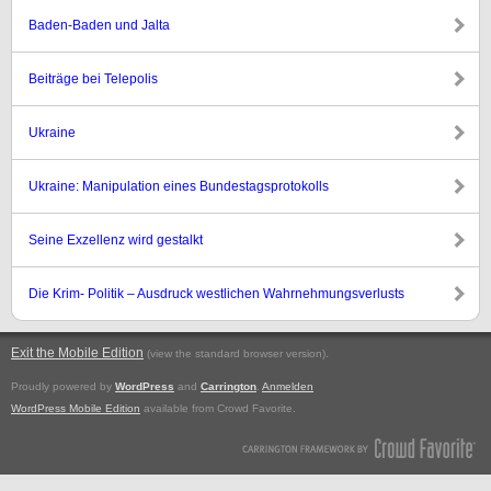
Baden-Baden und Jalta
Beiträge bei Telepolis
Ukraine
Ukraine: Manipulation eines Bundestagsprotokolls
Seine Exzellenz wird gestalkt
Die Krim- Politik – Ausdruck westlichen Wahrnehmungsverlusts
Exit the Mobile Edition
.
(view the standard browser version)
Proudly powered by
WordPress
and
Carrington
.
Anmelden
WordPress Mobile Edition
available from Crowd Favorite.